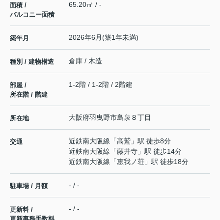
65.20㎡ / -
面積 /
バルコニー面積
2026年6月(築1年未満)
築年月
倉庫 / 木造
種別 / 建物構造
1-2階 / 1-2階 / 2階建
部屋 /
所在階 / 階建
大阪府
羽曳野市
島泉
８丁目
所在地
近鉄南大阪線
「
高鷲
」駅 徒歩8分
交通
近鉄南大阪線
「
藤井寺
」駅 徒歩14分
近鉄南大阪線
「
恵我ノ荘
」駅 徒歩18分
- / -
駐車場 / 月額
- / -
更新料 /
更新事務手数料