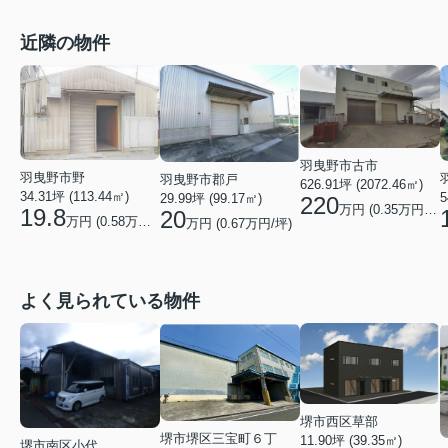
近隣の物件
羽曳野市古市
羽曳野市野
羽曳野市郡戸
626.91坪 (2072.46㎡)
34.31坪 (113.44㎡)
5
29.99坪 (99.17㎡)
220
万円 (
0.35
万円/坪)
19.8
20
万円 (
0.58
万円/坪)
万円 (
0.67
万円/坪)
よく見られている物件
堺市西区草部
堺市堺区三宝町６丁
11.90坪 (39.35㎡)
堺市南区小代