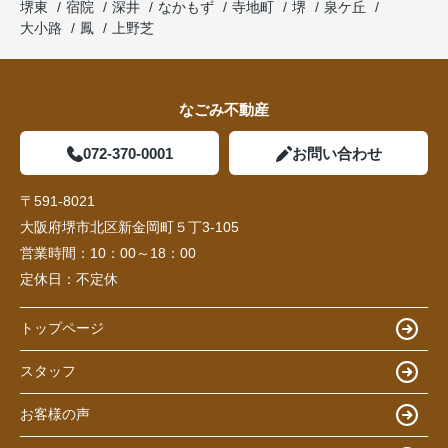
堺東
宿院
深井
なかもず
寺地町
堺
泉ケ丘
大小路
鳳
上野芝
なごみ不動産
072-370-0001
お問い合わせ
〒591-8021
大阪府堺市北区新金岡町５丁3-105
営業時間：
10：00～18：00
定休日：
不定休
トップページ
スタッフ
お客様の声