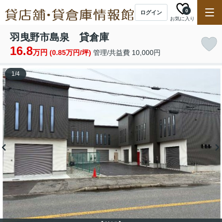
0
ログイン
お気に入り
羽曳野市島泉 貸倉庫
16.8
万円
(0.85万円/坪)
管理/共益費 10,000円
1
/
4