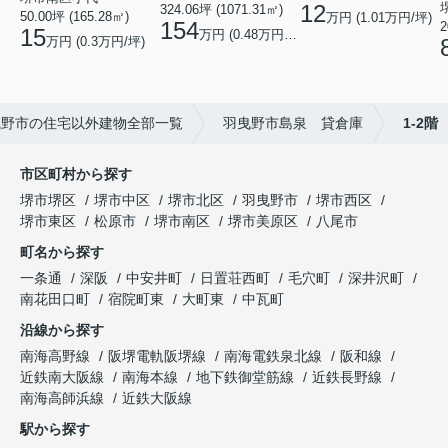
12
324.06坪 (1071.31㎡)
50.00坪 (165.28㎡)
万円 (1.01万円/坪)
154
2
15
万円 (0.48万円/坪)
万円 (0.3万円/坪)
曳野市の住宅以外建物全部一覧
羽曳野市島泉 貸倉庫
1-2階
市区町村から探す
堺市堺区
堺市中区
堺市北区
羽曳野市
堺市西区
堺市東区
松原市
堺市南区
堺市美原区
八尾市
町名から探す
一条通
深阪
中安井町
日置荘西町
毛穴町
深井沢町
南花田口町
宿院町東
大町東
中瓦町
沿線から探す
南海高野線
阪堺電軌阪堺線
南海電鉄泉北線
阪和線
近鉄南大阪線
南海本線
地下鉄御堂筋線
近鉄長野線
南海高師浜線
近鉄大阪線
駅から探す