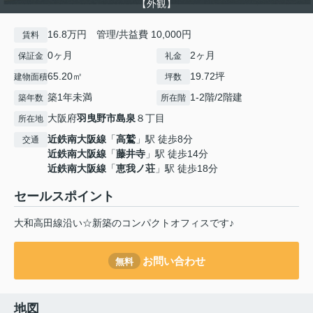
【外観】
16.8万円 管理/共益費 10,000円
賃料
0ヶ月
2ヶ月
保証金
礼金
65.20㎡
19.72坪
建物面積
坪数
築1年未満
1-2階/2階建
築年数
所在階
大阪府
羽曳野市
島泉
８丁目
所在地
近鉄南大阪線
「
高鷲
」駅 徒歩8分
交通
近鉄南大阪線
「
藤井寺
」駅 徒歩14分
近鉄南大阪線
「
恵我ノ荘
」駅 徒歩18分
セールスポイント
大和高田線沿い☆新築のコンパクトオフィスです♪
お問い合わせ
無料
地図