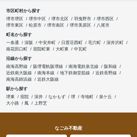
市区町村から探す
堺市堺区
堺市中区
堺市北区
羽曳野市
堺市西区
堺市東区
松原市
堺市南区
堺市美原区
八尾市
町名から探す
一条通
深阪
中安井町
日置荘西町
毛穴町
深井沢町
南花田口町
宿院町東
大町東
中瓦町
沿線から探す
南海高野線
阪堺電軌阪堺線
南海電鉄泉北線
阪和線
近鉄南大阪線
南海本線
地下鉄御堂筋線
近鉄長野線
南海高師浜線
近鉄大阪線
駅から探す
堺東
宿院
深井
なかもず
堺
寺地町
泉ケ丘
大小路
鳳
上野芝
なごみ不動産