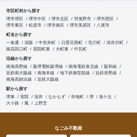
市区町村から探す
堺市堺区
堺市中区
堺市北区
羽曳野市
堺市西区
堺市東区
松原市
堺市南区
堺市美原区
八尾市
町名から探す
一条通
深阪
中安井町
日置荘西町
毛穴町
深井沢町
南花田口町
宿院町東
大町東
中瓦町
沿線から探す
南海高野線
阪堺電軌阪堺線
南海電鉄泉北線
阪和線
近鉄南大阪線
南海本線
地下鉄御堂筋線
近鉄長野線
南海高師浜線
近鉄大阪線
駅から探す
堺東
宿院
深井
なかもず
寺地町
堺
泉ケ丘
大小路
鳳
上野芝
なごみ不動産