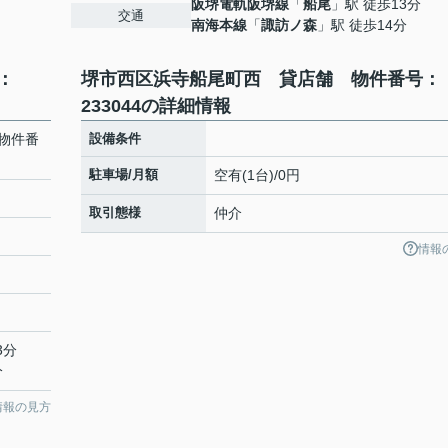
阪堺電軌阪堺線
「
船尾
」駅 徒歩13分
交通
南海本線
「
諏訪ノ森
」駅 徒歩14分
：
堺市西区浜寺船尾町西 貸店舗 物件番号：
233044の詳細情報
物件番
設備条件
駐車場/月額
空有(1台)/0円
取引態様
仲介
情報
3分
分
情報の見方