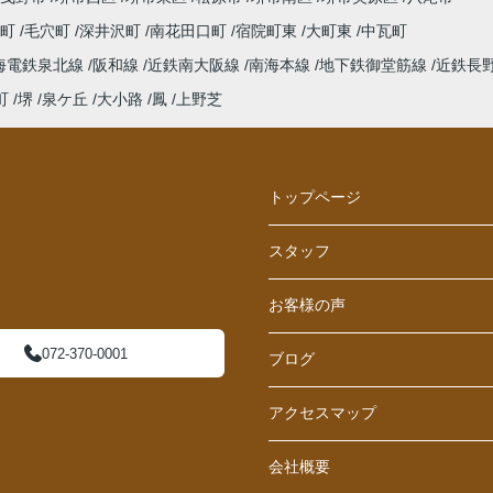
西町
毛穴町
深井沢町
南花田口町
宿院町東
大町東
中瓦町
海電鉄泉北線
阪和線
近鉄南大阪線
南海本線
地下鉄御堂筋線
近鉄長
町
堺
泉ケ丘
大小路
鳳
上野芝
トップページ
スタッフ
お客様の声
072-370-0001
ブログ
アクセスマップ
会社概要