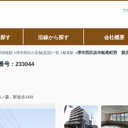
営
ら探す
沿線から探す
会社概要
堺市西区浜寺船尾町西 貸店舗
庫情報館
堺市西区の店舗(賃貸)一覧
船尾駅
：233044
ノ森」駅徒歩14分