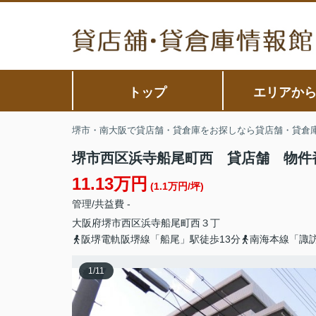
トップ
エリアか
堺市・南大阪で貸店舗・貸倉庫をお探しなら貸店舗・貸倉
堺市西区浜寺船尾町西 貸店舗 物件番号
11.13万円
(1.1万円/坪)
管理/共益費 -
大阪府
堺市西区
浜寺船尾町西
３丁
阪堺電軌阪堺線「船尾」駅徒歩13分
南海本線「諏訪
1
/
11