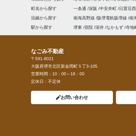
町名から探す
一条通
深阪
中安井町
日置荘
沿線から探す
南海高野線
阪堺電軌阪堺線
南
駅から探す
堺東
宿院
深井
なかもず
寺地
なごみ不動産
〒591-8021
大阪府堺市北区新金岡町５丁3-105
営業時間：
10：00～18：00
定休日：
不定休
お問い合わせ