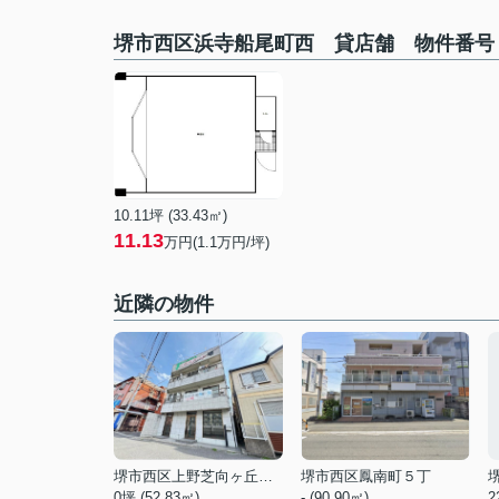
堺市西区浜寺船尾町西 貸店舗 物件番号：
10.11坪 (33.43㎡)
11.13
万円(1.1万円/坪)
近隣の物件
堺市西区上野芝向ヶ丘町１丁
堺市西区鳳南町５丁
0坪 (52.83㎡)
- (90.90㎡)
2