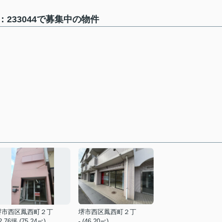
233044で募集中の物件
堺市西区鳳西町２丁
堺市西区鳳西町２丁
2.76坪 (75.24㎡)
- (46.20㎡)