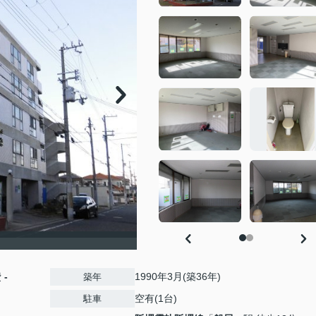
費
-
1990年3月(築36年)
築年
空有(1台)
駐車