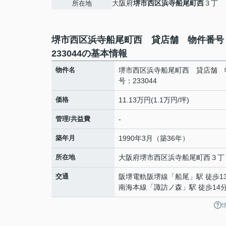
大阪府
堺市西区
浜寺船尾町西
３丁
所在地
堺市西区浜寺船尾町西 貸店舗 物件番号
233044の基本情報
物件名
堺市西区浜寺船尾町西 貸店舗 
号：233044
価格
11.13万円(1.1万円/坪)
管理/共益費
-
築年月
1990年3月（築36年）
所在地
大阪府
堺市西区
浜寺船尾町西
３丁
交通
阪堺電軌阪堺線
「
船尾
」駅 徒歩1
南海本線
「
諏訪ノ森
」駅 徒歩14