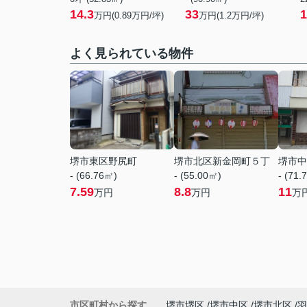
14.3
33
1
万円(
0.89
万円/坪)
万円(
1.2
万円/坪)
よく見られている物件
堺市東区野尻町
堺市北区新金岡町５丁
堺市中
- (66.76㎡)
- (55.00㎡)
- (71.
7.59
8.8
11
万円
万円
万
市区町村から探す
堺市堺区
堺市中区
堺市北区
羽