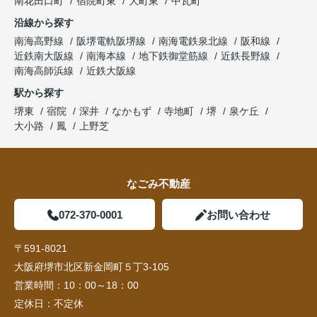
南花田口町
宿院町東
大町東
中瓦町
沿線から探す
南海高野線
阪堺電軌阪堺線
南海電鉄泉北線
阪和線
近鉄南大阪線
南海本線
地下鉄御堂筋線
近鉄長野線
南海高師浜線
近鉄大阪線
駅から探す
堺東
宿院
深井
なかもず
寺地町
堺
泉ケ丘
大小路
鳳
上野芝
なごみ不動産
072-370-0001
お問い合わせ
〒591-8021
大阪府堺市北区新金岡町５丁3-105
営業時間：
10：00～18：00
定休日：
不定休