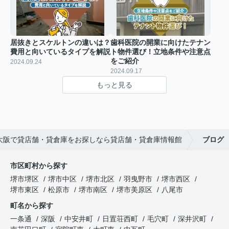
居抜きとスケルトンの違いは？
歯科医院の開業に向けたテナン
費用と向いているタイプを解説
ト物件選び！立地条件や注意点
をご紹介
2024.09.24
2024.09.17
もっと見る
大阪で貸店舗・貸倉庫をお探しなら貸店舗・貸倉庫情報館
ブログ
市区町村から探す
堺市堺区
堺市中区
堺市北区
羽曳野市
堺市西区
堺市東区
松原市
堺市南区
堺市美原区
八尾市
町名から探す
一条通
深阪
中安井町
日置荘西町
毛穴町
深井沢町