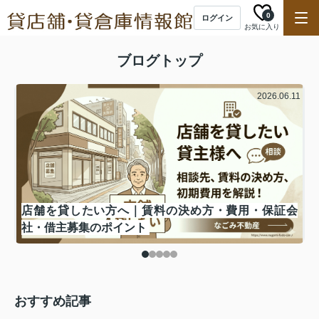
0
ログイン
お気に入り
ブログトップ
.24
2026.06.11
イ
店舗を貸したい方へ｜賃料の決め方・費用・保証会
社・借主募集のポイント
おすすめ記事