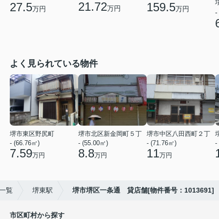
21.72
27.5
159.5
万円
万円
万円
-
よく見られている物件
堺市東区野尻町
堺市北区新金岡町５丁
堺市中区八田西町２丁
- (66.76㎡)
- (55.00㎡)
- (71.76㎡)
-
7.59
8.8
11
万円
万円
万円
)一覧
堺東駅
堺市堺区一条通 貸店舗[物件番号：1013691]
市区町村から探す