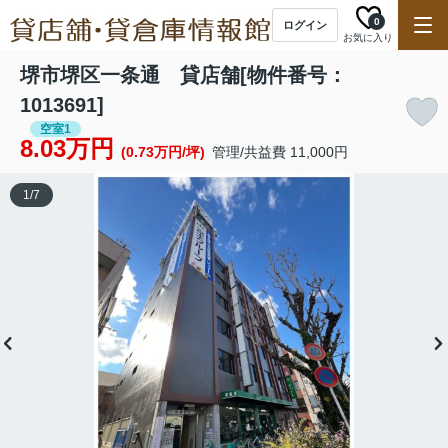
0
ログイン
お気に入り
堺市堺区一条通 貸店舗[物件番号：
1013691]
空室1
8.03万円
(0.73万円/坪)
管理/共益費 11,000円
1
/
7