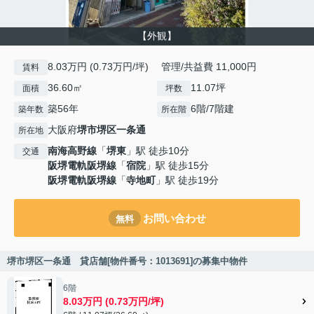
【外観】
8.03万円 (0.73万円/坪) 管理/共益費 11,000円
賃料
36.60㎡
11.07坪
面積
坪数
築56年
6階/7階建
築年数
所在階
大阪府
堺市堺区
一条通
所在地
南海高野線
「
堺東
」駅 徒歩10分
交通
阪堺電軌阪堺線
「
宿院
」駅 徒歩15分
阪堺電軌阪堺線
「
寺地町
」駅 徒歩19分
お問い合わせ
無料
堺市堺区一条通 貸店舗[物件番号：1013691]の募集中物件
6階
8.03万円 (0.73万円/坪)