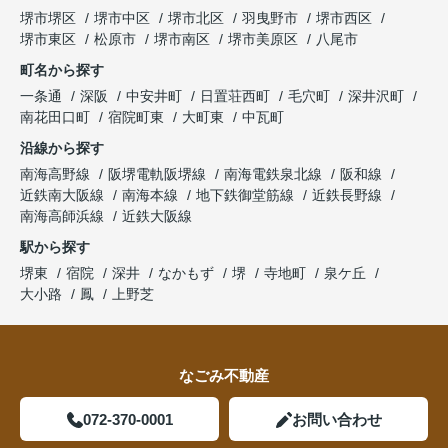
堺市堺区
堺市中区
堺市北区
羽曳野市
堺市西区
堺市東区
松原市
堺市南区
堺市美原区
八尾市
町名から探す
一条通
深阪
中安井町
日置荘西町
毛穴町
深井沢町
南花田口町
宿院町東
大町東
中瓦町
沿線から探す
南海高野線
阪堺電軌阪堺線
南海電鉄泉北線
阪和線
近鉄南大阪線
南海本線
地下鉄御堂筋線
近鉄長野線
南海高師浜線
近鉄大阪線
駅から探す
堺東
宿院
深井
なかもず
堺
寺地町
泉ケ丘
大小路
鳳
上野芝
なごみ不動産
072-370-0001
お問い合わせ