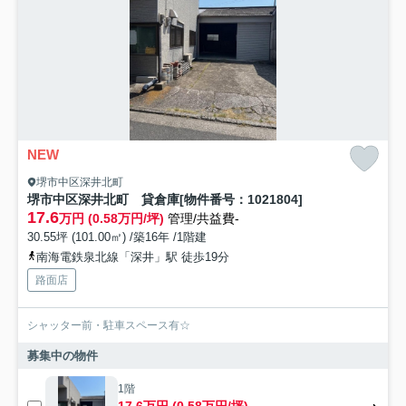
NEW
堺市中区深井北町
堺市中区深井北町 貸倉庫[物件番号：1021804]
17.6
万円 (0.58万円/坪)
管理/共益費-
30.55坪 (101.00㎡) /築16年 /1階建
南海電鉄泉北線「深井」駅 徒歩19分
路面店
シャッター前・駐車スペース有☆
募集中の物件
1階