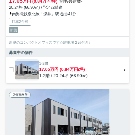
17.05
万円 (0.84万円/坪)
管理/共益費-
20.24坪 (66.90㎡) /予定 /2階建
南海電鉄泉北線「深井」駅 徒歩41分
駐車2台可
新築
新築のコンパクトオフィスです☆駐車場２台付き♪
募集中の物件
1-2階
17.05万円 (0.84万円/坪)
1-2階 / 20.24坪 (66.90㎡)
店舗事務所