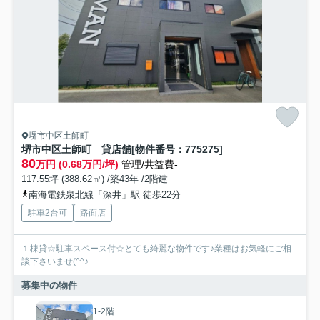
堺市中区土師町
堺市中区土師町 貸店舗[物件番号：775275]
80
万円 (0.68万円/坪)
管理/共益費-
117.55坪 (388.62㎡) /築43年 /2階建
南海電鉄泉北線「深井」駅 徒歩22分
駐車2台可
路面店
１棟貸☆駐車スペース付☆とても綺麗な物件です♪業種はお気軽にご相
談下さいませ(^^♪
募集中の物件
1-2階