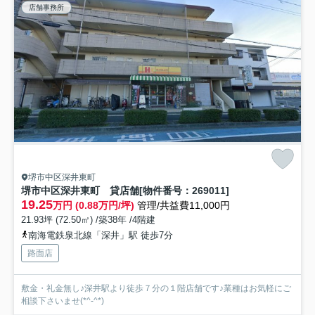
店舗事務所
堺市中区深井東町
堺市中区深井東町 貸店舗[物件番号：269011]
19.25
万円 (0.88万円/坪)
管理/共益費11,000円
21.93坪 (72.50㎡) /築38年 /4階建
南海電鉄泉北線「深井」駅 徒歩7分
路面店
敷金・礼金無し♪深井駅より徒歩７分の１階店舗です♪業種はお気軽にご
相談下さいませ(*^-^*)