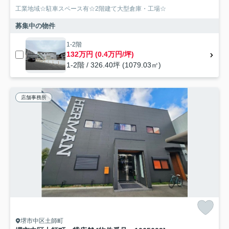
工業地域☆駐車スペース有☆2階建て大型倉庫・工場☆
募集中の物件
1-2階
132万円 (0.4万円/坪)
1-2階 / 326.40坪 (1079.03㎡)
店舗事務所
堺市中区土師町