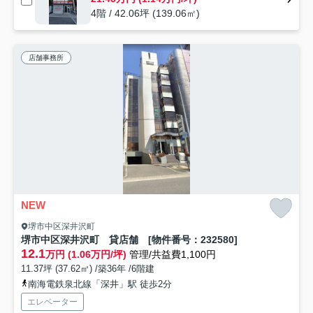
4階 / 42.06坪 (139.06㎡)
店舗事務所
NEW
堺市中区深井沢町
堺市中区深井沢町 貸店舗 [物件番号：232580]
12.1
万円 (1.06万円/坪)
管理/共益費1,100円
11.37坪 (37.62㎡) /築36年 /6階建
南海電鉄泉北線「深井」駅 徒歩2分
エレベーター