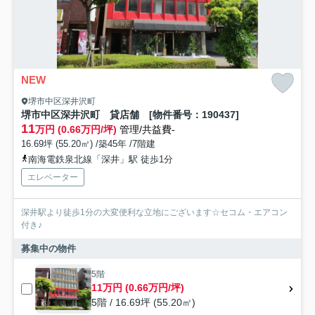
NEW
堺市中区深井沢町
堺市中区深井沢町 貸店舗 [物件番号：190437]
11
万円 (0.66万円/坪)
管理/共益費-
16.69坪 (55.20㎡) /築45年 /7階建
南海電鉄泉北線「深井」駅 徒歩1分
エレベーター
深井駅より徒歩1分の大変便利な立地にございます☆セコム・エアコン
付き♪
募集中の物件
5階
11万円 (0.66万円/坪)
5階 / 16.69坪 (55.20㎡)