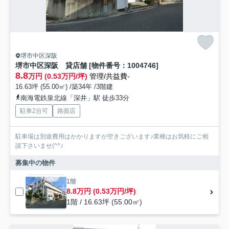
堺市中区深阪
堺市中区深阪 貸店舗 [物件番号：1004746]
8.8
万円 (0.53万円/坪)
管理/共益費-
16.63坪 (55.00㎡) /築34年 /3階建
南海電鉄泉北線「深井」駅 徒歩33分
駐車2台可
路面店
駐車場は別途費用はかかりますが空きございます♪業種はお気軽にご相
談下さいませ(^^♪
募集中の物件
1階
8.8万円 (0.53万円/坪)
1階 / 16.63坪 (55.00㎡)