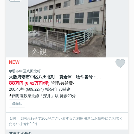
NEW
堺市中区八田北町
大阪府堺市中区八田北町 貸倉庫 物件番号：224593
88
万円 (0.42万円/坪)
管理/共益費-
208.48坪 (689.22㎡) /築54年 /3階建
南海電鉄泉北線「深井」駅 徒歩20分
路面店
１階・２階合わせて200坪ございます☆ご利用用途はお気軽にご相談く
ださいませ(*^-^*)
募集中の物件