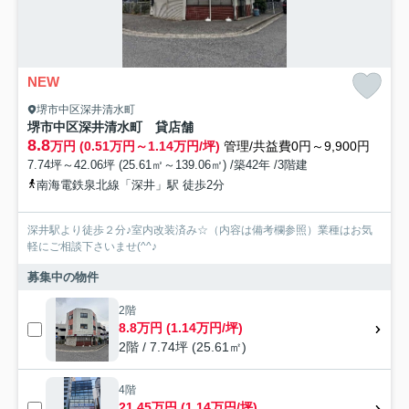
NEW
堺市中区深井清水町
堺市中区深井清水町 貸店舗
8.8
万円 (0.51万円～1.14万円/坪)
管理/共益費0円～9,900円
7.74坪～42.06坪 (25.61㎡～139.06㎡) /築42年 /3階建
南海電鉄泉北線「深井」駅 徒歩2分
深井駅より徒歩２分♪室内改装済み☆（内容は備考欄参照）業種はお気
軽にご相談下さいませ(^^♪
募集中の物件
2階
8.8万円 (1.14万円/坪)
2階 / 7.74坪 (25.61㎡)
4階
21.45万円 (1.14万円/坪)