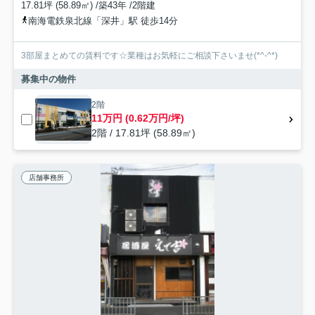
17.81坪 (58.89㎡) /築43年 /2階建
南海電鉄泉北線「深井」駅 徒歩14分
3部屋まとめての賃料です☆業種はお気軽にご相談下さいませ(*^-^*)
募集中の物件
2階
11万円 (0.62万円/坪)
2階 / 17.81坪 (58.89㎡)
店舗事務所