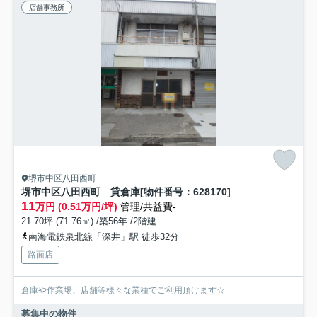
店舗事務所
堺市中区八田西町
堺市中区八田西町 貸倉庫[物件番号：628170]
11
万円 (0.51万円/坪)
管理/共益費-
21.70坪 (71.76㎡) /築56年 /2階建
南海電鉄泉北線「深井」駅 徒歩32分
路面店
倉庫や作業場、店舗等様々な業種でご利用頂けます☆
募集中の物件