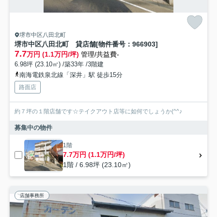
堺市中区八田北町
堺市中区八田北町 貸店舗[物件番号：966903]
7.7
万円 (1.1万円/坪)
管理/共益費-
6.98坪 (23.10㎡) /築33年 /3階建
南海電鉄泉北線「深井」駅 徒歩15分
路面店
約７坪の１階店舗です☆テイクアウト店等に如何でしょうか(^^♪
募集中の物件
1階
7.7万円 (1.1万円/坪)
1階 / 6.98坪 (23.10㎡)
店舗事務所