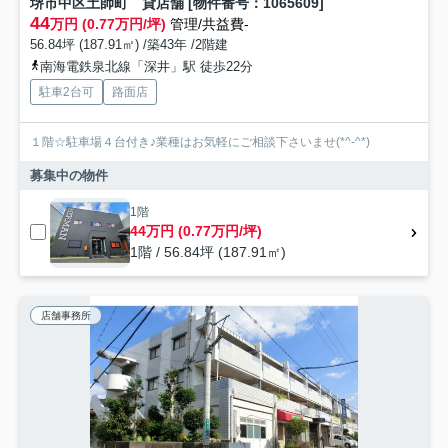
堺市中区土師町 貸店舗 [物件番号：1065609]
44
万円 (0.77万円/坪)
管理/共益費-
56.84坪 (187.91㎡) /築43年 /2階建
南海電鉄泉北線「深井」駅 徒歩22分
駐車2台可
路面店
１階☆駐車場４台付き♪業種はお気軽にご相談下さいませ(*^-^*)
募集中の物件
1階
44万円 (0.77万円/坪)
1階 / 56.84坪 (187.91㎡)
店舗事務所