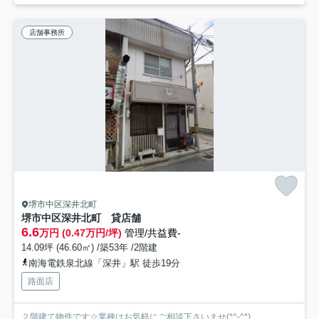
店舗事務所
堺市中区深井北町
堺市中区深井北町 貸店舗
6.6
万円 (0.47万円/坪)
管理/共益費-
14.09坪 (46.60㎡) /築53年 /2階建
南海電鉄泉北線「深井」駅 徒歩19分
路面店
２階建て物件です☆業種はお気軽にご相談下さいませ(*^-^*)