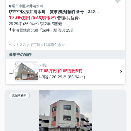
堺市中区深井清水町
堺市中区深井清水町 貸事務所[物件番号：342168]
17.05
万円 (0.65万円/坪)
管理/共益費-
26.29坪 (86.94㎡) /築2年 /3階建
南海電鉄泉北線「深井」駅 徒歩15分
ペット２匹まで可能☆駐車場付き☆
募集中の物件
1-3階
17.05万円 (0.65万円/坪)
1-3階 / 26.29坪 (86.94㎡)
店舗事務所