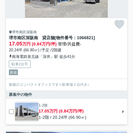
堺市南区深阪南
堺市南区深阪南 貸店舗[物件番号：1066821]
17.05
万円 (0.84万円/坪)
管理/共益費-
20.24坪 (66.90㎡) /予定 /2階建
南海電鉄泉北線「深井」駅 徒歩41分
駐車2台可
新築
新築のコンパクトオフィスです☆駐車場２台付き♪
募集中の物件
1-2階
17.05万円 (0.84万円/坪)
1-2階 / 20.24坪 (66.90㎡)