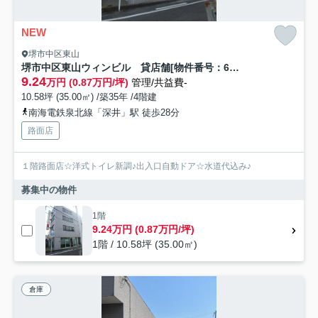
NEW
堺市中区東山
堺市中区東山ウィンビル 貸店舗[物件番号：688782]
9.24
万円 (0.87万円/坪)
管理/共益費-
10.58坪 (35.00㎡) /築35年 /4階建
南海電鉄泉北線「深井」駅 徒歩28分
路面店
１階路面店☆洋式トイレ新調♪出入口自動ドア☆水道代込み♪
募集中の物件
1階
9.24万円 (0.87万円/坪)
1階 / 10.58坪 (35.00㎡)
倉庫