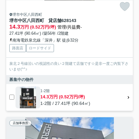
堺市中区八田西町
堺市中区八田西町 貸店舗628143
14.3
万円 (0.52万円/坪)
管理/共益費-
27.41坪 (90.64㎡) /築56年 /2階建
南海電鉄泉北線「深井」駅 徒歩32分
路面店
ロードサイド
泉北２号線沿いの視認性の良い２階建て店舗です☆是非一度ご内覧下さ
いませ(^^♪
募集中の物件
1-2階
14.3万円 (0.52万円/坪)
1-2階 / 27.41坪 (90.64㎡)
店舗事務所