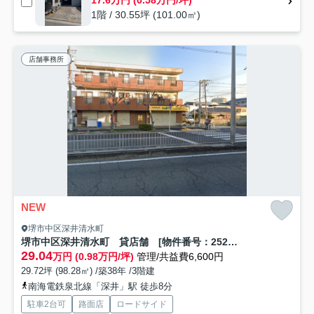
17.6万円 (0.58万円/坪)
1階 / 30.55坪 (101.00㎡)
店舗事務所
NEW
堺市中区深井清水町
堺市中区深井清水町 貸店舗 [物件番号：252035]
29.04
万円 (0.98万円/坪)
管理/共益費6,600円
29.72坪 (98.28㎡) /築38年 /3階建
南海電鉄泉北線「深井」駅 徒歩8分
駐車2台可
路面店
ロードサイド