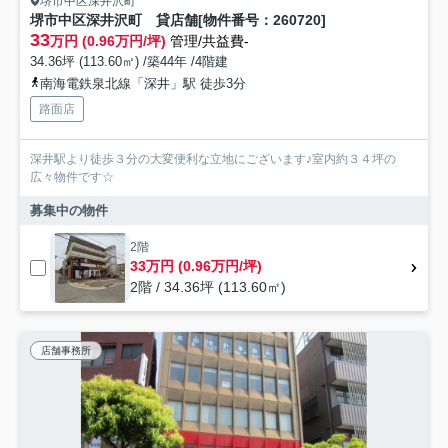
堺市中区深井沢町
堺市中区深井沢町 貸店舗[物件番号：260720]
33
万円 (0.96万円/坪)
管理/共益費-
34.36坪 (113.60㎡) /築44年 /4階建
南海電鉄泉北線「深井」駅 徒歩3分
路面店
深井駅より徒歩３分の大変便利な立地にございます♪室内約３４坪の
広々物件です☆
募集中の物件
2階
33万円 (0.96万円/坪)
2階 / 34.36坪 (113.60㎡)
店舗事務所