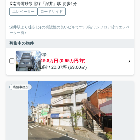
南海電鉄泉北線「深井」駅 徒歩1分
エレベーター
ロードサイド
深井駅より徒歩1分の視認性の良いビルです♪３階ワンフロア貸☆エレベ
ーター有♪
募集中の物件
3階
19.8万円 (0.95万円/坪)
3階 / 20.87坪 (69.00㎡)
店舗事務所