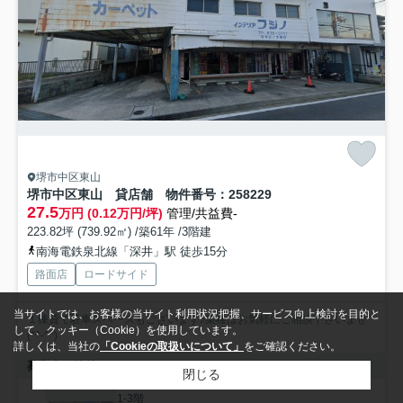
堺市中区東山
堺市中区東山 貸店舗 物件番号：258229
27.5
万円 (0.12万円/坪)
管理/共益費-
223.82坪 (739.92㎡) /築61年 /3階建
南海電鉄泉北線「深井」駅 徒歩15分
路面店
ロードサイド
当サイトでは、お客様の当サイト利用状況把握、サービス向上検討を目的と
１棟貸で駐車スペースもございます♪業種はお気軽にご相談下さいませ
して、クッキー（Cookie）を使用しています。
(*^-^*)
詳しくは、当社の
「Cookieの取扱いについて」
をご確認ください。
募集中の物件
閉じる
1-3階