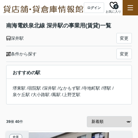
0
ログイン
お気に入り
南海電鉄泉北線 深井駅の事業用(賃貸)一覧
深井駅
変更
条件から探す
変更
おすすめの駅
堺東駅
/
宿院駅
/
深井駅
/
なかもず駅
/
寺地町駅
/
堺駅
/
泉ケ丘駅
/
大小路駅
/
鳳駅
/
上野芝駅
39
棟
40
件
倉庫