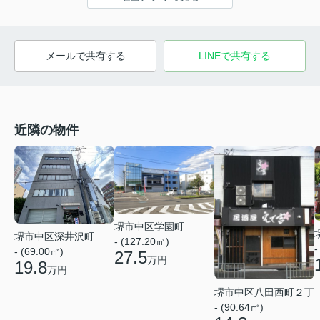
メールで共有する
LINEで共有する
近隣の物件
堺市中区学園町
堺市中区深井沢町
- (127.20㎡)
-
- (69.00㎡)
27.5
万円
19.8
万円
堺市中区八田西町２丁
- (90.64㎡)