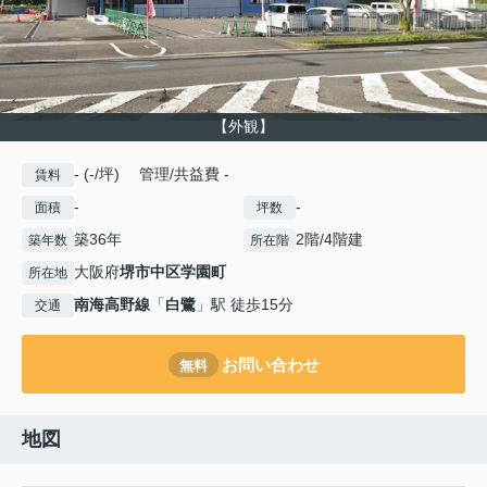
【外観】
- (-/坪) 管理/共益費 -
賃料
-
-
面積
坪数
築36年
2階/4階建
築年数
所在階
大阪府
堺市中区
学園町
所在地
南海高野線
「
白鷺
」駅 徒歩15分
交通
お問い合わせ
無料
地図