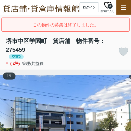
0
ログイン
お気に入り
この物件の募集は終了しました。
堺市中区学園町 貸店舗 物件番号：
275459
空室0
-
(-/坪)
管理/共益費 -
1
/
1