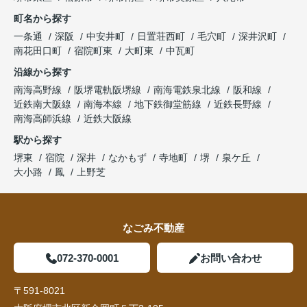
町名から探す
一条通
深阪
中安井町
日置荘西町
毛穴町
深井沢町
南花田口町
宿院町東
大町東
中瓦町
沿線から探す
南海高野線
阪堺電軌阪堺線
南海電鉄泉北線
阪和線
近鉄南大阪線
南海本線
地下鉄御堂筋線
近鉄長野線
南海高師浜線
近鉄大阪線
駅から探す
堺東
宿院
深井
なかもず
寺地町
堺
泉ケ丘
大小路
鳳
上野芝
なごみ不動産
072-370-0001
お問い合わせ
〒591-8021