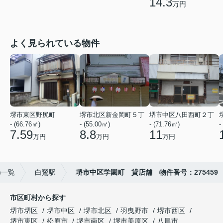
14.3
万円
よく見られている物件
堺市東区野尻町
堺市北区新金岡町５丁
堺市中区八田西町２丁
- (66.76㎡)
- (55.00㎡)
- (71.76㎡)
-
7.59
8.8
11
万円
万円
万円
)一覧
白鷺駅
堺市中区学園町 貸店舗 物件番号：275459
市区町村から探す
堺市堺区
堺市中区
堺市北区
羽曳野市
堺市西区
堺市東区
松原市
堺市南区
堺市美原区
八尾市