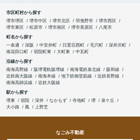
市区町村から探す
堺市堺区
堺市中区
堺市北区
羽曳野市
堺市西区
堺市東区
松原市
堺市南区
堺市美原区
八尾市
町名から探す
一条通
深阪
中安井町
日置荘西町
毛穴町
深井沢町
南花田口町
宿院町東
大町東
中瓦町
沿線から探す
南海高野線
阪堺電軌阪堺線
南海電鉄泉北線
阪和線
近鉄南大阪線
南海本線
地下鉄御堂筋線
近鉄長野線
南海高師浜線
近鉄大阪線
駅から探す
堺東
宿院
深井
なかもず
寺地町
堺
泉ケ丘
大小路
鳳
上野芝
なごみ不動産