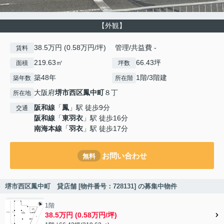
【外観】
38.5万円 (0.58万円/坪) 管理/共益費 -
賃料
219.63㎡
66.43坪
面積
坪数
築48年
1階/3階建
築年数
所在階
大阪府
堺市西区
鳳中町
８丁
所在地
阪和線
「
鳳
」駅 徒歩9分
交通
阪和線
「
東羽衣
」駅 徒歩16分
南海本線
「
羽衣
」駅 徒歩17分
お問い合わせ
無料
堺市西区鳳中町 貸店舗 [物件番号：728131] の募集中物件
1階
38.5万円 (0.58万円/坪)