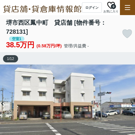
0
ログイン
お気に入り
堺市西区鳳中町 貸店舗 [物件番号：
728131]
空室1
38.5万円
(0.58万円/坪)
管理/共益費 -
1
/
12