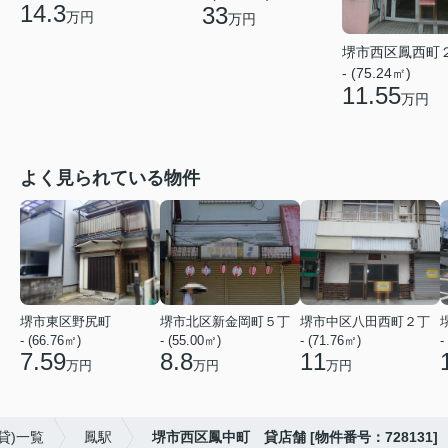
14.3
33
万円
万円
堺市西区鳳西町
- (75.24㎡)
11.55
万円
よく見られている物件
堺市東区野尻町
堺市北区新金岡町５丁
堺市中区八田西町２丁
- (66.76㎡)
- (55.00㎡)
- (71.76㎡)
-
7.59
8.8
11
万円
万円
万円
貸)一覧
鳳駅
堺市西区鳳中町 貸店舗 [物件番号：728131]