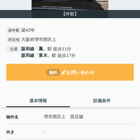
【外観】
築43年
築年数
大阪府堺市西区上
所在地
阪和線
「
鳳
」駅 徒歩11分
交通
阪和線
「
富木
」駅 徒歩17分
お問い合わせ
無料
基本情報
設備条件
堺市西区上 貸店舗
物件名
-
向き