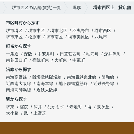
堺市西区の店舗(賃貸)一覧
鳳駅
堺市西区上 貸店舗
市区町村から探す
堺市堺区
堺市中区
堺市北区
羽曳野市
堺市西区
堺市東区
松原市
堺市南区
堺市美原区
八尾市
町名から探す
一条通
深阪
中安井町
日置荘西町
毛穴町
深井沢町
南花田口町
宿院町東
大町東
中瓦町
沿線から探す
南海高野線
阪堺電軌阪堺線
南海電鉄泉北線
阪和線
近鉄南大阪線
南海本線
地下鉄御堂筋線
近鉄長野線
南海高師浜線
近鉄大阪線
駅から探す
堺東
宿院
深井
なかもず
寺地町
堺
泉ケ丘
大小路
鳳
上野芝