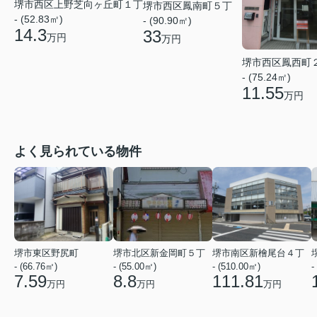
堺市西区上野芝向ヶ丘町１丁
堺市西区鳳南町５丁
- (52.83㎡)
- (90.90㎡)
14.3
33
万円
万円
堺市西区鳳西町
- (75.24㎡)
11.55
万円
よく見られている物件
堺市東区野尻町
堺市北区新金岡町５丁
堺市南区新檜尾台４丁
- (66.76㎡)
- (55.00㎡)
- (510.00㎡)
-
7.59
8.8
111.81
万円
万円
万円