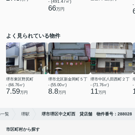
- (491.47㎡)
-
66
万円
よく見られている物件
堺市東区野尻町
堺市北区新金岡町５丁
堺市中区八田西町２丁
- (66.76㎡)
- (55.00㎡)
- (71.76㎡)
-
7.59
8.8
11
万円
万円
万円
)一覧
堺駅
堺市堺区中之町西 貸店舗 物件番号：288028
市区町村から探す