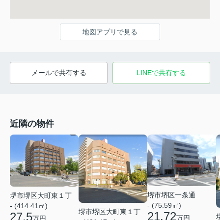
地図アプリで見る
メールで共有する
LINEで共有する
近隣の物件
堺市堺区一条通
堺市堺区大町東１丁
- (75.59㎡)
- (414.41㎡)
堺市堺区大町東１丁
21.72
27.5
万円
万円