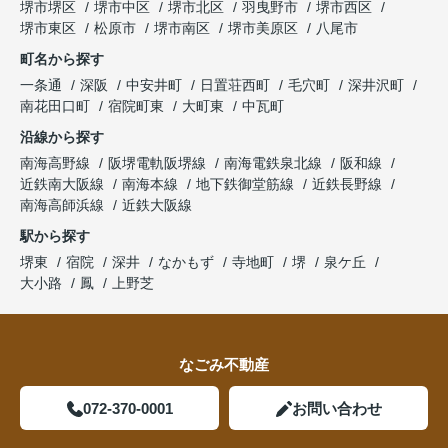
堺市堺区
堺市中区
堺市北区
羽曳野市
堺市西区
堺市東区
松原市
堺市南区
堺市美原区
八尾市
町名から探す
一条通
深阪
中安井町
日置荘西町
毛穴町
深井沢町
南花田口町
宿院町東
大町東
中瓦町
沿線から探す
南海高野線
阪堺電軌阪堺線
南海電鉄泉北線
阪和線
近鉄南大阪線
南海本線
地下鉄御堂筋線
近鉄長野線
南海高師浜線
近鉄大阪線
駅から探す
堺東
宿院
深井
なかもず
寺地町
堺
泉ケ丘
大小路
鳳
上野芝
なごみ不動産
072-370-0001
お問い合わせ