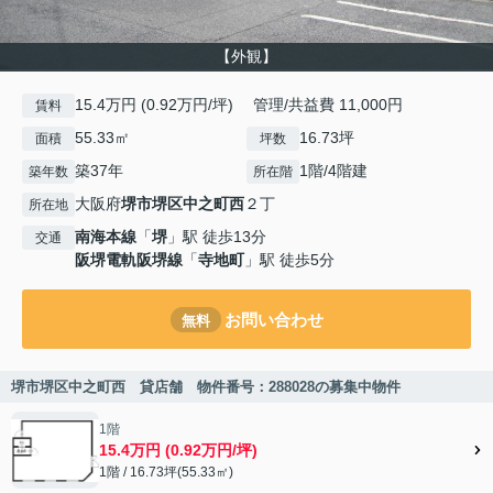
【外観】
15.4万円 (0.92万円/坪) 管理/共益費 11,000円
賃料
55.33㎡
16.73坪
面積
坪数
築37年
1階/4階建
築年数
所在階
大阪府
堺市堺区
中之町西
２丁
所在地
南海本線
「
堺
」駅 徒歩13分
交通
阪堺電軌阪堺線
「
寺地町
」駅 徒歩5分
お問い合わせ
無料
堺市堺区中之町西 貸店舗 物件番号：288028の募集中物件
1階
15.4万円 (0.92万円/坪)
1階 / 16.73坪(55.33㎡)