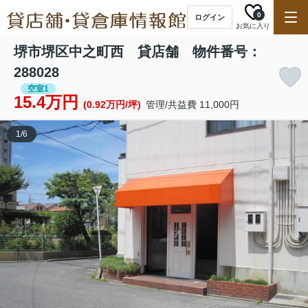
0
ログイン
お気に入り
堺市堺区中之町西 貸店舗 物件番号：
288028
空室1
15.4万円
(0.92万円/坪)
管理/共益費 11,000円
1
/
6