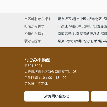
市区町村から探す
堺市堺区
堺市中区
堺市北区
羽
町名から探す
一条通
深阪
中安井町
日置荘
沿線から探す
南海高野線
阪堺電軌阪堺線
南
駅から探す
堺東
宿院
深井
なかもず
堺
なごみ不動産
〒591-8021
大阪府堺市北区新金岡町５丁3-105
営業時間：
10：00～18：00
定休日：
不定休
お問い合わせ