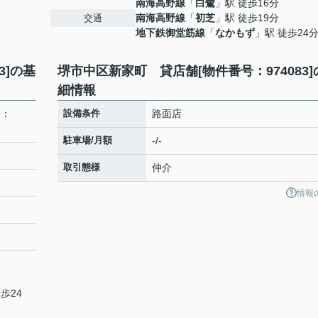
南海高野線
「
白鷺
」駅 徒歩16分
南海高野線
「
初芝
」駅 徒歩19分
交通
地下鉄御堂筋線
「
なかもず
」駅 徒歩24
3]の基
堺市中区新家町 貸店舗[物件番号：974083]
細情報
号：
設備条件
路面店
駐車場/月額
-/-
取引態様
仲介
情報
歩24