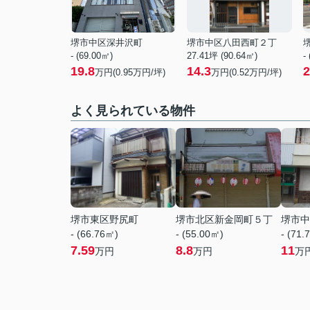
堺市中区深井沢町
堺市中区八田西町２丁
- (69.00㎡)
27.41坪 (90.64㎡)
-
19.8
14.3
2
万円(
0.95
万円/坪)
万円(
0.52
万円/坪)
よく見られている物件
堺市東区野尻町
堺市北区新金岡町５丁
堺市中
- (66.76㎡)
- (55.00㎡)
- (71.
7.59
8.8
11
万円
万円
万