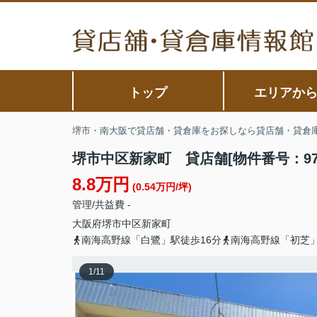
トップ
エリアか
堺市・南大阪で貸店舗・貸倉庫をお探しなら貸店舗・貸倉
堺市中区新家町 貸店舗[物件番号：974
8.8万円
(0.54万円/坪)
管理/共益費 -
大阪府
堺市中区
新家町
南海高野線「白鷺」駅徒歩16分
南海高野線「初芝」
1
/
11