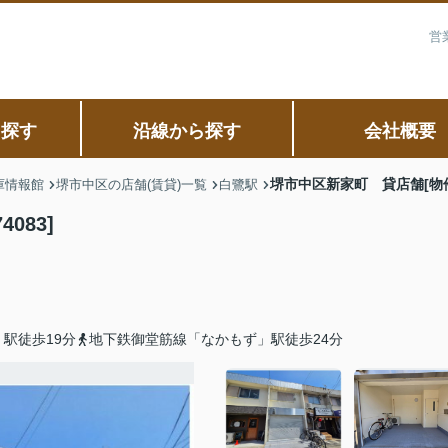
営
ら探す
沿線から探す
会社概要
堺市中区新家町 貸店舗[物件番
庫情報館
堺市中区の店舗(賃貸)一覧
白鷺駅
083]
駅徒歩19分
地下鉄御堂筋線「なかもず」駅徒歩24分