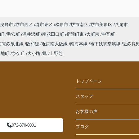
曳野市
堺市西区
堺市東区
松原市
堺市南区
堺市美原区
八尾市
西町
毛穴町
深井沢町
南花田口町
宿院町東
大町東
中瓦町
海電鉄泉北線
阪和線
近鉄南大阪線
南海本線
地下鉄御堂筋線
近鉄長
寺地町
泉ケ丘
大小路
鳳
上野芝
トップページ
スタッフ
お客様の声
072-370-0001
ブログ