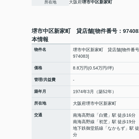
大阪府
堺市中区
新家町
所在地
堺市中区新家町 貸店舗[物件番号：97408
本情報
物件名
堺市中区新家町 貸店舗[物件番
974083]
価格
8.8万円(0.54万円/坪)
管理/共益費
-
築年月
1974年3月（築52年）
所在地
大阪府
堺市中区
新家町
交通
南海高野線
「
白鷺
」駅 徒歩16分
南海高野線
「
初芝
」駅 徒歩19分
地下鉄御堂筋線
「
なかもず
」駅 徒
分