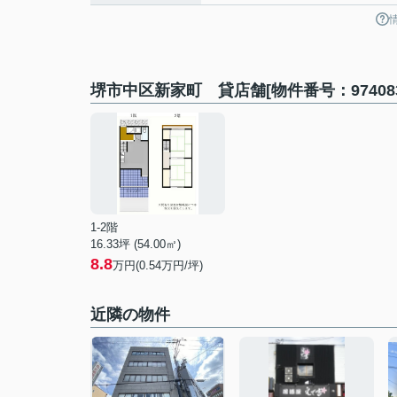
堺市中区新家町 貸店舗[物件番号：97408
1-2階
16.33坪 (54.00㎡)
8.8
万円(0.54万円/坪)
近隣の物件