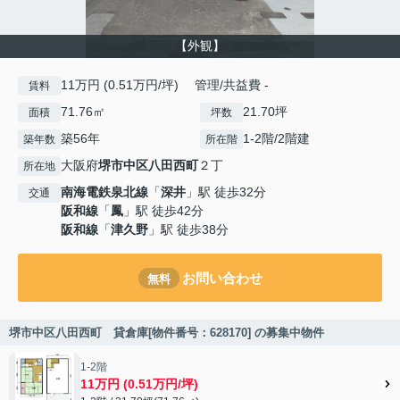
【外観】
11万円 (0.51万円/坪) 管理/共益費 -
賃料
71.76㎡
21.70坪
面積
坪数
築56年
1-2階/2階建
築年数
所在階
大阪府
堺市中区
八田西町
２丁
所在地
南海電鉄泉北線
「
深井
」駅 徒歩32分
交通
阪和線
「
鳳
」駅 徒歩42分
阪和線
「
津久野
」駅 徒歩38分
お問い合わせ
無料
堺市中区八田西町 貸倉庫[物件番号：628170] の募集中物件
1-2階
11万円 (0.51万円/坪)