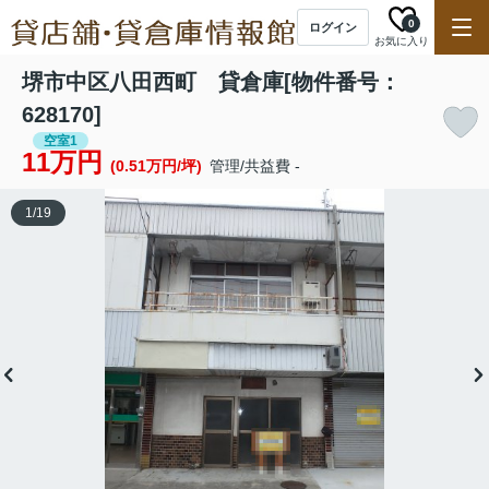
0
ログイン
お気に入り
堺市中区八田西町 貸倉庫[物件番号：
628170]
空室1
11万円
(0.51万円/坪)
管理/共益費 -
1
/
19