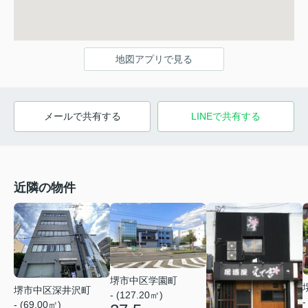
地図アプリで見る
メールで共有する
LINEで共有する
近隣の物件
堺市中区学園町
堺市中区深井沢町
- (127.20㎡)
-
- (69.00㎡)