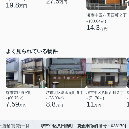
27.5
万円
19.8
万円
堺市中区八田西町２丁
- (90.64㎡)
14.3
万円
よく見られている物件
堺市東区野尻町
堺市北区新金岡町５丁
堺市中区八田西町２丁
- (66.76㎡)
- (55.00㎡)
- (71.76㎡)
-
7.59
8.8
11
万円
万円
万円
の店舗(賃貸)一覧
堺市中区八田西町 貸倉庫[物件番号：628170]