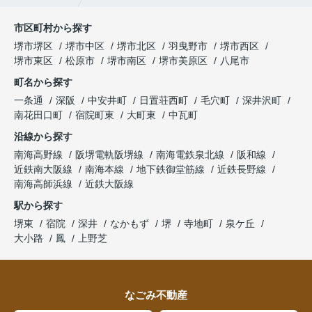
市区町村から探す
堺市堺区
堺市中区
堺市北区
羽曳野市
堺市西区
堺市東区
松原市
堺市南区
堺市美原区
八尾市
町名から探す
一条通
深阪
中安井町
日置荘西町
毛穴町
深井沢町
南花田口町
宿院町東
大町東
中瓦町
沿線から探す
南海高野線
阪堺電軌阪堺線
南海電鉄泉北線
阪和線
近鉄南大阪線
南海本線
地下鉄御堂筋線
近鉄長野線
南海高師浜線
近鉄大阪線
駅から探す
堺東
宿院
深井
なかもず
堺
寺地町
泉ケ丘
大小路
鳳
上野芝
なごみ不動産