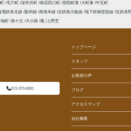
西町
毛穴町
深井沢町
南花田口町
宿院町東
大町東
中瓦町
海電鉄泉北線
阪和線
南海本線
近鉄南大阪線
地下鉄御堂筋線
近鉄長
寺地町
泉ケ丘
大小路
鳳
上野芝
トップページ
スタッフ
お客様の声
072-370-0001
ブログ
アクセスマップ
会社概要