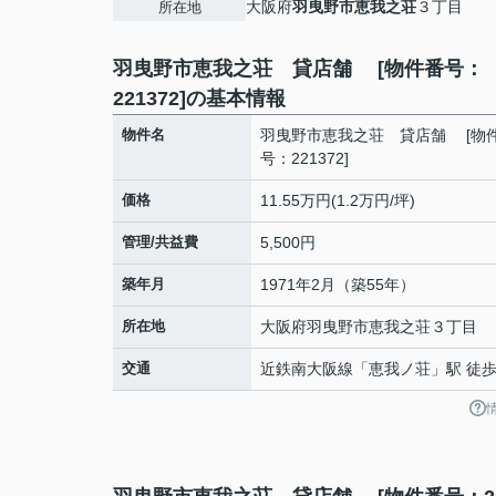
大阪府
羽曳野市
恵我之荘
３丁目
所在地
羽曳野市恵我之荘 貸店舗 [物件番号：
221372]の基本情報
物件名
羽曳野市恵我之荘 貸店舗 [物
号：221372]
価格
11.55万円(1.2万円/坪)
管理/共益費
5,500円
築年月
1971年2月（築55年）
所在地
大阪府
羽曳野市
恵我之荘
３丁目
交通
近鉄南大阪線
「
恵我ノ荘
」駅 徒歩