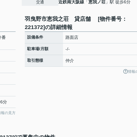
近鉄南大阪線
「
恵我ノ荘
」駅 徒歩6分
交通
羽曳野市恵我之荘 貸店舗 [物件番号：
221372]の詳細情報
件番
設備条件
路面店
駐車場/月額
-/-
取引態様
仲介
情報
6分
情報の見方