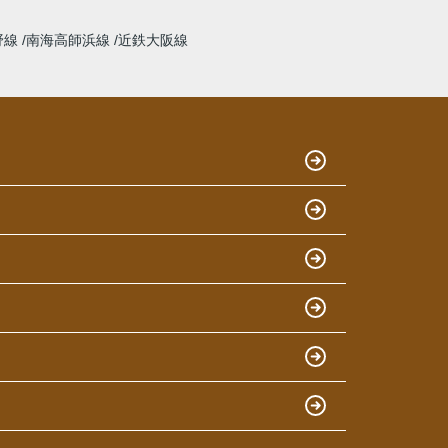
野線
南海高師浜線
近鉄大阪線