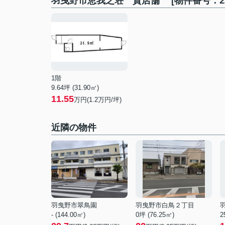
羽曳野市恵我之荘 貸店舗 [物件番号：22
1階
9.64坪 (31.90㎡)
11.55
万円(1.2万円/坪)
近隣の物件
羽曳野市翠鳥園
羽曳野市白鳥２丁目
- (144.00㎡)
0坪 (76.25㎡)
2