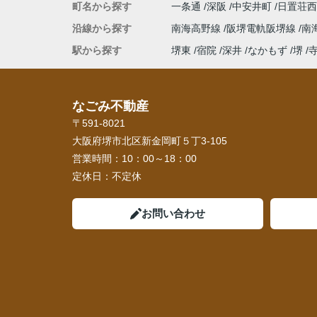
町名から探す
一条通
深阪
中安井町
日置荘
沿線から探す
南海高野線
阪堺電軌阪堺線
南
駅から探す
堺東
宿院
深井
なかもず
堺
なごみ不動産
〒591-8021
大阪府堺市北区新金岡町５丁3-105
営業時間：
10：00～18：00
定休日：
不定休
お問い合わせ