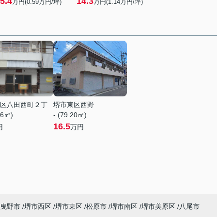
5.4
14.3
万円(
0.59
万円/坪)
万円(
1.14
万円/坪)
区八田西町２丁
堺市東区西野
76㎡)
- (79.20㎡)
16.5
円
万円
曳野市
堺市西区
堺市東区
松原市
堺市南区
堺市美原区
八尾市