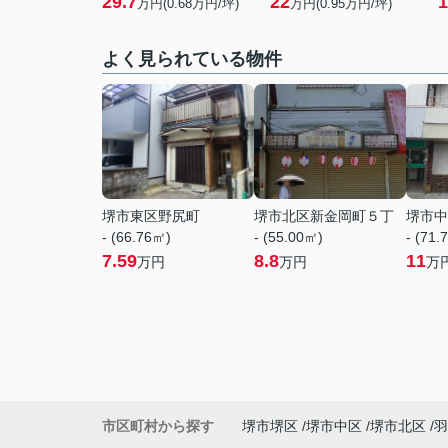
29.7
22
1
万円(
0.68
万円/坪)
万円(
0.95
万円/坪)
よく見られている物件
堺市東区野尻町
堺市北区新金岡町５丁
堺市中
- (66.76㎡)
- (55.00㎡)
- (71.
7.59
8.8
11
万円
万円
万
市区町村から探す
堺市堺区
堺市中区
堺市北区
羽