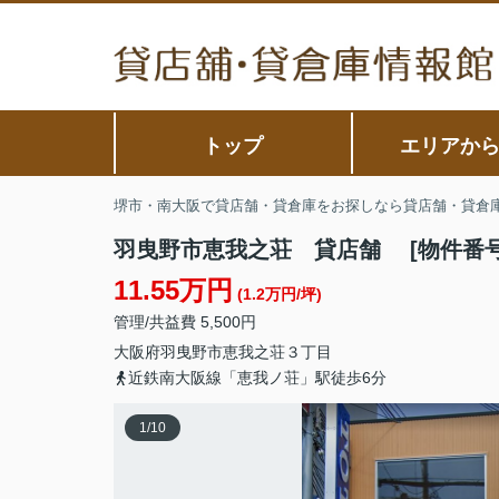
トップ
エリアか
堺市・南大阪で貸店舗・貸倉庫をお探しなら貸店舗・貸倉
羽曳野市恵我之荘 貸店舗 [物件番号：2
11.55万円
(1.2万円/坪)
管理/共益費 5,500円
大阪府
羽曳野市
恵我之荘
３丁目
近鉄南大阪線「恵我ノ荘」駅徒歩6分
1
/
10