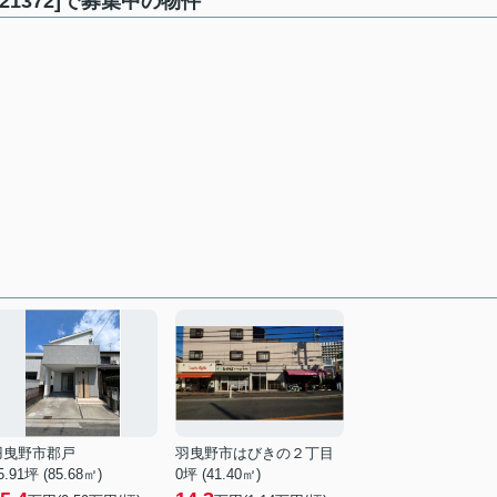
1372]で募集中の物件
羽曳野市郡戸
羽曳野市はびきの２丁目
5.91坪 (85.68㎡)
0坪 (41.40㎡)