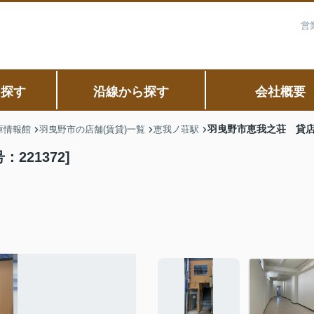
営
ら探す
沿線から探す
会社概要
羽曳野市恵我之荘 貸店舗
庫情報館
羽曳野市の店舗(賃貸)一覧
恵我ノ荘駅
21372]