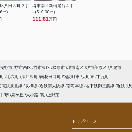
区八田西町２丁
堺市南区新檜尾台４丁
76㎡)
- (510.00㎡)
111.81
円
万円
曳野市
堺市西区
堺市東区
松原市
堺市南区
堺市美原区
八尾市
西町
毛穴町
深井沢町
南花田口町
宿院町東
大町東
中瓦町
海電鉄泉北線
阪和線
近鉄南大阪線
南海本線
地下鉄御堂筋線
近鉄長
町
堺
泉ケ丘
大小路
鳳
上野芝
トップページ