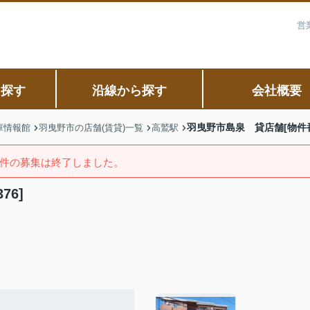
営
ら探す
沿線から探す
会社概要
羽曳野市島泉 貸店舗[物件番号
庫情報館
羽曳野市の店舗(賃貸)一覧
高鷲駅
件の募集は終了しました。
76]