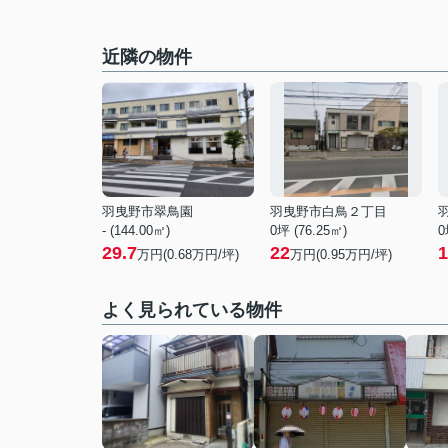
近隣の物件
羽曳野市翠鳥園
羽曳野市白鳥２丁目
- (144.00㎡)
0坪 (76.25㎡)
0
29.7
22
1
万円(
0.68
万円/坪)
万円(
0.95
万円/坪)
よく見られている物件