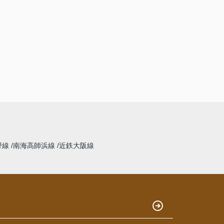
野線
南海高師浜線
近鉄大阪線