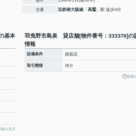
1988年1月(築38年)
築年
近鉄南大阪線
「
高鷲
」駅 徒歩4分
交通
]の基本
羽曳野市島泉 貸店舗[物件番号：333376]の
情報
：
設備条件
路面店
取引態様
仲介
情報
情報の見方