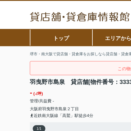
トップ
エリアか
堺市・南大阪で貸店舗・貸倉庫をお探しなら貸店舗・貸倉
この物
羽曳野市島泉 貸店舗[物件番号：3333
-
(-/坪)
管理/共益費 -
大阪府
羽曳野市
島泉
２丁目
近鉄南大阪線「高鷲」駅徒歩4分
1
/
1