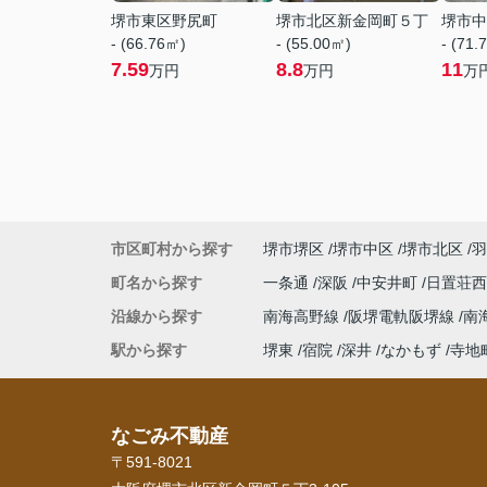
堺市東区野尻町
堺市北区新金岡町５丁
堺市中
- (66.76㎡)
- (55.00㎡)
- (71.
7.59
8.8
11
万円
万円
万
市区町村から探す
堺市堺区
堺市中区
堺市北区
羽
町名から探す
一条通
深阪
中安井町
日置荘
沿線から探す
南海高野線
阪堺電軌阪堺線
南
駅から探す
堺東
宿院
深井
なかもず
寺地
なごみ不動産
〒591-8021