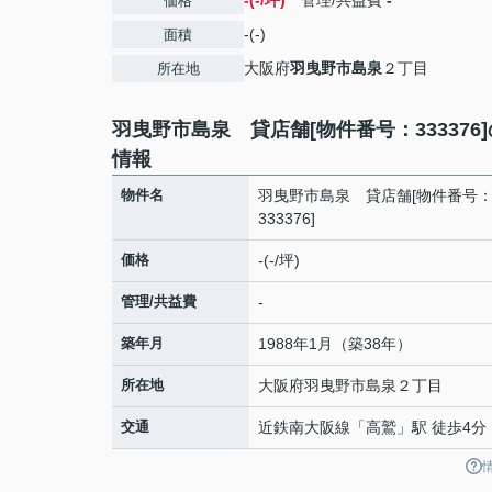
-(-/坪)
管理/共益費
-
価格
-(-)
面積
大阪府
羽曳野市
島泉
２丁目
所在地
羽曳野市島泉 貸店舗[物件番号：333376
情報
物件名
羽曳野市島泉 貸店舗[物件番号
333376]
価格
-(-/坪)
管理/共益費
-
築年月
1988年1月（築38年）
所在地
大阪府
羽曳野市
島泉
２丁目
交通
近鉄南大阪線
「
高鷲
」駅 徒歩4分