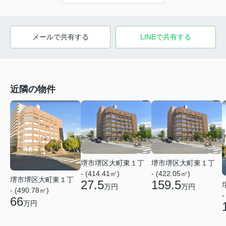
メールで共有する
LINEで共有する
近隣の物件
堺市堺区大町東１丁
堺市堺区大町東１丁
- (414.41㎡)
- (422.05㎡)
堺市堺区大町東１丁
27.5
159.5
万円
万円
- (490.78㎡)
-
66
万円