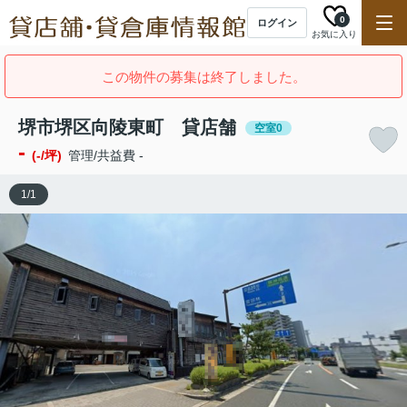
0
ログイン
お気に入り
この物件の募集は終了しました。
堺市堺区向陵東町 貸店舗
空室0
-
(-/坪)
管理/共益費 -
1
/
1