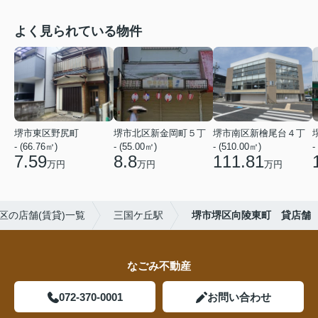
よく見られている物件
堺市東区野尻町
堺市北区新金岡町５丁
堺市南区新檜尾台４丁
- (66.76㎡)
- (55.00㎡)
- (510.00㎡)
-
7.59
8.8
111.81
万円
万円
万円
区の店舗(賃貸)一覧
三国ケ丘駅
堺市堺区向陵東町 貸店舗
なごみ不動産
072-370-0001
お問い合わせ