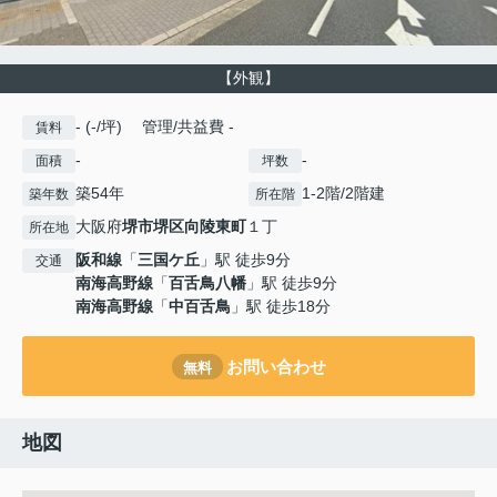
【外観】
- (-/坪) 管理/共益費 -
賃料
-
-
面積
坪数
築54年
1-2階/2階建
築年数
所在階
大阪府
堺市堺区
向陵東町
１丁
所在地
阪和線
「
三国ケ丘
」駅 徒歩9分
交通
南海高野線
「
百舌鳥八幡
」駅 徒歩9分
南海高野線
「
中百舌鳥
」駅 徒歩18分
お問い合わせ
無料
地図