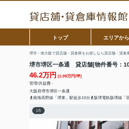
トップ
エリアか
堺市・南大阪で貸店舗・貸倉庫をお探しなら貸店舗・貸倉
堺市堺区一条通 貸店舗[物件番号：1044
46.2万円
(1.09万円/坪)
管理/共益費 -
大阪府
堺市堺区
一条通
南海高野線「堺東」駅徒歩10分
阪堺電軌阪堺線「宿
1
/
5