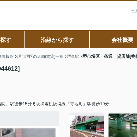
営
ら探す
沿線から探す
会社概要
堺市堺区一条通 貸店舗[物件番
庫情報館
堺市堺区の店舗(賃貸)一覧
堺東駅
612]
院」駅徒歩15分
阪堺電軌阪堺線「寺地町」駅徒歩19分