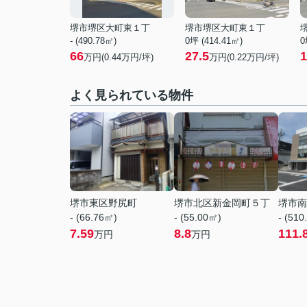
堺市堺区大町東１丁
堺市堺区大町東１丁
- (490.78㎡)
0坪 (414.41㎡)
0
66
27.5
1
万円(
0.44
万円/坪)
万円(
0.22
万円/坪)
よく見られている物件
堺市東区野尻町
堺市北区新金岡町５丁
堺市南
- (66.76㎡)
- (55.00㎡)
- (510
7.59
8.8
111.
万円
万円