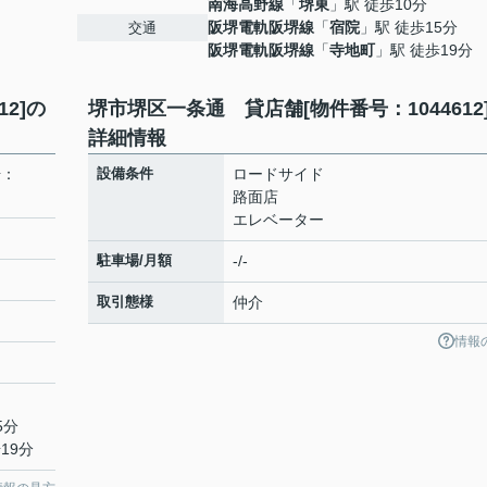
南海高野線
「
堺東
」駅 徒歩10分
阪堺電軌阪堺線
「
宿院
」駅 徒歩15分
交通
阪堺電軌阪堺線
「
寺地町
」駅 徒歩19分
2]の
堺市堺区一条通 貸店舗[物件番号：1044612
詳細情報
号：
設備条件
ロードサイド
路面店
エレベーター
駐車場/月額
-/-
取引態様
仲介
情報
5分
19分