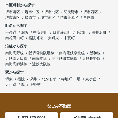
市区町村から探す
堺市堺区
堺市中区
堺市北区
羽曳野市
堺市西区
堺市東区
松原市
堺市南区
堺市美原区
八尾市
町名から探す
一条通
深阪
中安井町
日置荘西町
毛穴町
深井沢町
南花田口町
宿院町東
大町東
中瓦町
沿線から探す
南海高野線
阪堺電軌阪堺線
南海電鉄泉北線
阪和線
近鉄南大阪線
南海本線
地下鉄御堂筋線
近鉄長野線
南海高師浜線
近鉄大阪線
駅から探す
堺東
宿院
深井
なかもず
寺地町
堺
泉ケ丘
大小路
鳳
上野芝
なごみ不動産
072-370-0001
お問い合わせ