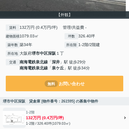
【外観】
132万円 (0.4万円/坪) 管理/共益費 -
賃料
1079.03㎡
326.40坪
建物面積
坪数
築34年
1-2階/2階建
築年数
所在階
大阪府
堺市中区
深阪
１丁
所在地
南海電鉄泉北線
「
深井
」駅 徒歩29分
交通
南海電鉄泉北線
「
泉ケ丘
」駅 徒歩34分
お問い合わせ
無料
堺市中区深阪 貸倉庫 [物件番号：261595] の募集中物件
1-2階
132万円 (0.4万円/坪)
1-2階 / 326.40坪(1079.03㎡)