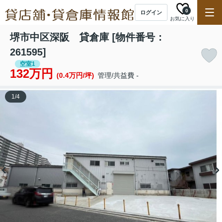
0
ログイン
お気に入り
堺市中区深阪 貸倉庫 [物件番号：
261595]
空室1
132万円
(0.4万円/坪)
管理/共益費 -
1
/
4