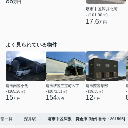
88
万円
堺市中区深井北町
- (101.00㎡)
17.6
万円
よく見られている物件
堺市南区小代
堺市堺区三宝町６丁
堺市西区草部
- (165.28㎡)
- (1071.31㎡)
- (39.35㎡)
-
15
154
12
万円
万円
万円
全部一覧
深井駅
堺市中区深阪 貸倉庫 [物件番号：261595]