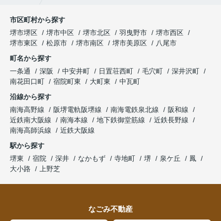
市区町村から探す
堺市堺区
堺市中区
堺市北区
羽曳野市
堺市西区
堺市東区
松原市
堺市南区
堺市美原区
八尾市
町名から探す
一条通
深阪
中安井町
日置荘西町
毛穴町
深井沢町
南花田口町
宿院町東
大町東
中瓦町
沿線から探す
南海高野線
阪堺電軌阪堺線
南海電鉄泉北線
阪和線
近鉄南大阪線
南海本線
地下鉄御堂筋線
近鉄長野線
南海高師浜線
近鉄大阪線
駅から探す
堺東
宿院
深井
なかもず
寺地町
堺
泉ケ丘
鳳
大小路
上野芝
なごみ不動産