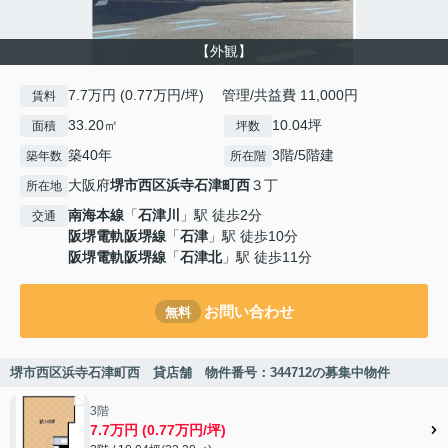
【外観】
7.7万円 (0.77万円/坪) 管理/共益費 11,000円
賃料
33.20㎡
10.04坪
面積
坪数
築40年
3階/5階建
築年数
所在階
大阪府
堺市西区
浜寺石津町西
３丁
所在地
南海本線
「
石津川
」駅 徒歩2分
交通
阪堺電軌阪堺線
「
石津
」駅 徒歩10分
阪堺電軌阪堺線
「
石津北
」駅 徒歩11分
お問い合わせ
無料
堺市西区浜寺石津町西 貸店舗 物件番号：344712の募集中物件
3階
7.7万円 (0.77万円/坪)