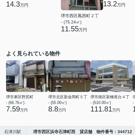
13.2
14.3
万円
万円
堺市西区鳳西町２丁
- (75.24㎡)
11.55
万円
よく見られている物件
堺市東区野尻町
堺市北区新金岡町５丁
堺市南区新檜尾台４丁
- (66.76㎡)
- (55.00㎡)
- (510.00㎡)
-
7.59
8.8
111.81
万円
万円
万円
石津川駅
堺市西区浜寺石津町西 貸店舗 物件番号：344712