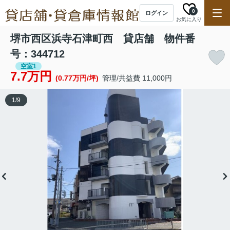
0
ログイン
お気に入り
堺市西区浜寺石津町西 貸店舗 物件番
号：344712
空室1
7.7万円
(0.77万円/坪)
管理/共益費 11,000円
1
/
9