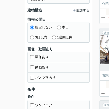
石津
建物構造
追加する
情報公開日
指定しない
本日
店舗
3日以内
1週間以内
画像・動画あり
画像あり
動画あり
石津
パノラマあり
条件
条件
ワンフロア
店舗