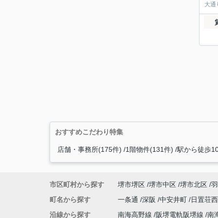
大通
おすすめこだわり特集
店舗・事務所(175件)
1階物件(131件)
駅から徒歩10
市区町村から探す
堺市堺区
堺市中区
堺市北区
羽
町名から探す
一条通
深阪
中安井町
日置荘
沿線から探す
南海高野線
阪堺電軌阪堺線
南