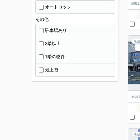
約8
オートロック
その他
駐車場あり
店舗
2階以上
1階の物件
最上階
石津
店舗