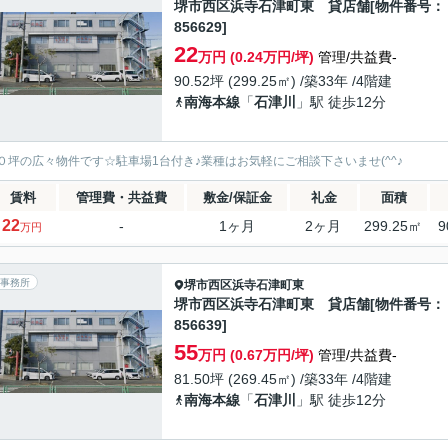
堺市西区浜寺石津町東 貸店舗[物件番号：
856629]
22
万円 (0.24万円/坪)
管理/共益費-
90.52坪 (299.25㎡) /築33年 /4階建
南海本線
「
石津川
」駅 徒歩12分
０坪の広々物件です☆駐車場1台付き♪業種はお気軽にご相談下さいませ(^^♪
賃料
管理費・共益費
敷金/保証金
礼金
面積
22
-
1ヶ月
2ヶ月
299.25㎡
9
万円
事務所
堺市西区
浜寺石津町東
堺市西区浜寺石津町東 貸店舗[物件番号：
856639]
55
万円 (0.67万円/坪)
管理/共益費-
81.50坪 (269.45㎡) /築33年 /4階建
南海本線
「
石津川
」駅 徒歩12分