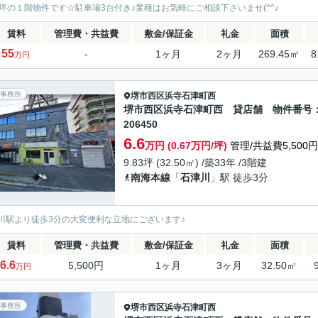
1坪の１階物件です☆駐車場3台付き♪業種はお気軽にご相談下さいませ(^^♪
賃料
管理費・共益費
敷金/保証金
礼金
面積
55
-
1ヶ月
2ヶ月
269.45㎡
8
万円
事務所
堺市西区
浜寺石津町西
堺市西区浜寺石津町西 貸店舗 物件番号
206450
6.6
万円 (0.67万円/坪)
管理/共益費5,500円
9.83坪 (32.50㎡) /築33年 /3階建
南海本線
「
石津川
」駅 徒歩3分
川駅より徒歩3分の大変便利な立地にございます♪
賃料
管理費・共益費
敷金/保証金
礼金
面積
6.6
5,500円
1ヶ月
3ヶ月
32.50㎡
万円
事務所
堺市西区
浜寺石津町西