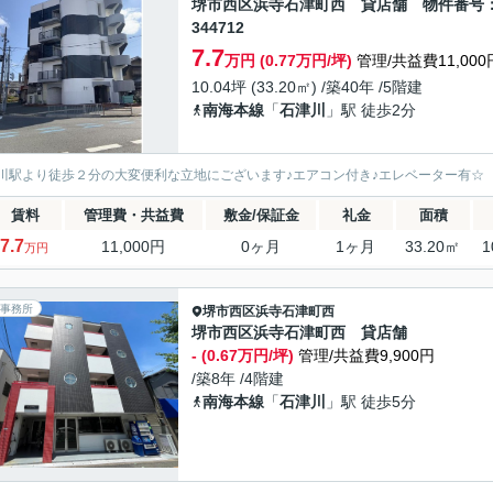
堺市西区浜寺石津町西 貸店舗 物件番号
344712
7.7
万円 (0.77万円/坪)
管理/共益費11,000
10.04坪 (33.20㎡) /築40年 /5階建
南海本線
「
石津川
」駅 徒歩2分
川駅より徒歩２分の大変便利な立地にございます♪エアコン付き♪エレベーター有☆
賃料
管理費・共益費
敷金/保証金
礼金
面積
7.7
11,000円
0ヶ月
1ヶ月
33.20㎡
1
万円
事務所
堺市西区
浜寺石津町西
堺市西区浜寺石津町西 貸店舗
- (0.67万円/坪)
管理/共益費9,900円
/築8年 /4階建
南海本線
「
石津川
」駅 徒歩5分