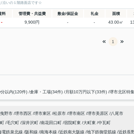
り沿いの１階路面店です☆
賃料
管理費・共益費
敷金/保証金
礼金
面積
-
9,900円
-
-
43.00㎡
1
1
分以内(120件)
倉庫・工場(34件)
月額10万円以下(33件)
堺市北区特集(
曳野市
堺市西区
堺市東区
松原市
堺市南区
堺市美原区
八尾市
西町
毛穴町
深井沢町
南花田口町
宿院町東
大町東
中瓦町
海電鉄泉北線
阪和線
南海本線
近鉄南大阪線
地下鉄御堂筋線
近鉄長