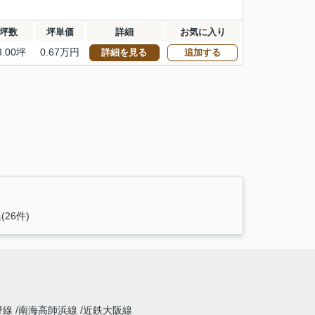
坪数
坪単価
詳細
お気に入り
3.00坪
0.67万円
詳細を見る
追加する
26件)
野線
南海高師浜線
近鉄大阪線