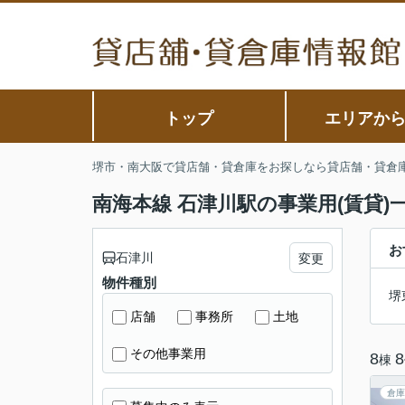
トップ
エリアか
堺市・南大阪で貸店舗・貸倉庫をお探しなら貸店舗・貸倉
南海本線 石津川駅の事業用(賃貸)
お
石津川
変更
物件種別
堺
店舗
事務所
土地
その他事業用
8
8
棟
倉庫