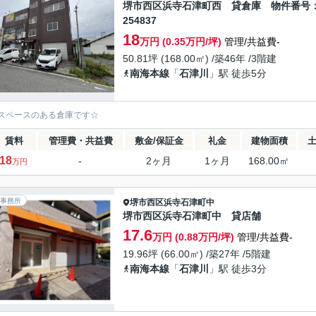
堺市西区浜寺石津町西 貸倉庫 物件番号
254837
18
万円 (0.35万円/坪)
管理/共益費-
50.81坪 (168.00㎡) /築46年 /3階建
南海本線
「
石津川
」駅 徒歩5分
スペースのある倉庫です☆
賃料
管理費・共益費
敷金/保証金
礼金
建物面積
18
-
2ヶ月
1ヶ月
168.00㎡
万円
事務所
堺市西区
浜寺石津町中
堺市西区浜寺石津町中 貸店舗
17.6
万円 (0.88万円/坪)
管理/共益費-
19.96坪 (66.00㎡) /築27年 /5階建
南海本線
「
石津川
」駅 徒歩3分