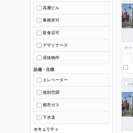
高層ビル
事務所可
飲食店可
デザイナーズ
約９
居抜物件
設備・仕様
エレベーター
店舗
個別空調
都市ガス
下水道
セキュリティ