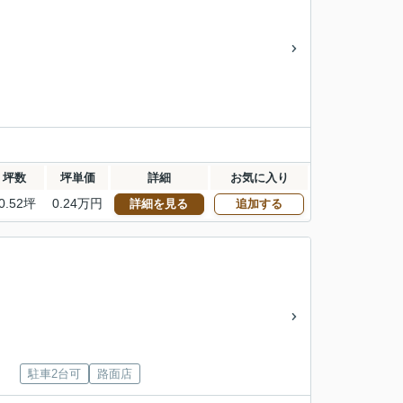
坪数
坪単価
詳細
お気に入り
0.52坪
0.24万円
詳細を見る
追加する
駐車2台可
路面店