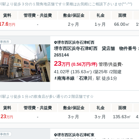
川駅より徒歩３分の１階角地店舗です☆業種はお気軽にご相談下さいませ(*^-^*)
賃料
管理費・共益費
敷金/保証金
礼金
面積
17.6
-
2ヶ月
1ヶ月
66.00㎡
1
万円
事務所
堺市西区
浜寺石津町西
堺市西区浜寺石津町西 貸店舗 物件番号
265144
23
万円 (0.56万円/坪)
管理/共益費-
41.02坪 (135.63㎡) /築25年 /2階建
南海本線
「
石津川
」駅 徒歩1分
川駅より徒歩１分♪の飲食店が多い通りの２階店舗です☆
賃料
管理費・共益費
敷金/保証金
礼金
面積
23
-
3ヶ月
3ヶ月
135.63㎡
4
万円
事務所
堺市西区
浜寺石津町東