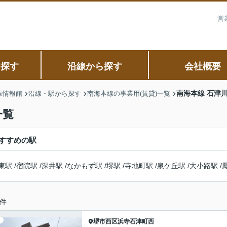
営
ら探す
沿線から探す
会社概要
南海本線 石津
庫情報館
沿線・駅から探す
南海本線の事業用(賃貸)一覧
一覧
すすめの駅
東駅
/
宿院駅
/
深井駅
/
なかもず駅
/
堺駅
/
寺地町駅
/
泉ケ丘駅
/
大小路駅
/
件
堺市西区
浜寺石津町西