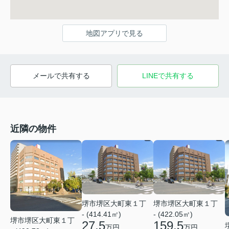
地図アプリで見る
メールで共有する
LINEで共有する
近隣の物件
堺市堺区大町東１丁
堺市堺区大町東１丁
- (414.41㎡)
- (422.05㎡)
堺市堺区大町東１丁
27.5
159.5
万円
万円