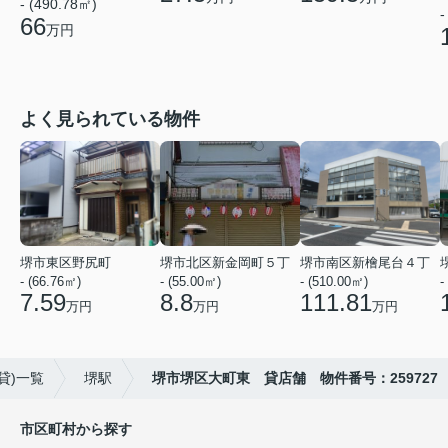
- (490.78㎡)
-
66
万円
よく見られている物件
堺市東区野尻町
堺市北区新金岡町５丁
堺市南区新檜尾台４丁
- (66.76㎡)
- (55.00㎡)
- (510.00㎡)
-
7.59
8.8
111.81
万円
万円
万円
貸)一覧
堺駅
堺市堺区大町東 貸店舗 物件番号：259727
市区町村から探す