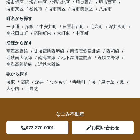
堺市堺区
堺市中区
堺市北区
羽曳野市
堺市西区
堺市東区
松原市
堺市南区
堺市美原区
八尾市
町名から探す
一条通
深阪
中安井町
日置荘西町
毛穴町
深井沢町
南花田口町
宿院町東
大町東
中瓦町
沿線から探す
南海高野線
阪堺電軌阪堺線
南海電鉄泉北線
阪和線
近鉄南大阪線
南海本線
地下鉄御堂筋線
近鉄長野線
南海高師浜線
近鉄大阪線
駅から探す
堺東
宿院
深井
なかもず
寺地町
堺
泉ケ丘
鳳
大小路
上野芝
なごみ不動産
072-370-0001
お問い合わせ