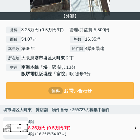
【外観】
8.25万円 (0.5万円/坪) 管理/共益費 5,500円
賃料
54.07㎡
16.35坪
面積
坪数
築36年
4階/5階建
築年数
所在階
大阪府
堺市堺区
大町東
２丁
所在地
南海本線
「
堺
」駅 徒歩13分
交通
阪堺電軌阪堺線
「
宿院
」駅 徒歩3分
お問い合わせ
無料
堺市堺区大町東 貸店舗 物件番号：259727の募集中物件
4階
8.25万円 (0.5万円/坪)
4階 / 16.35坪(54.07㎡)