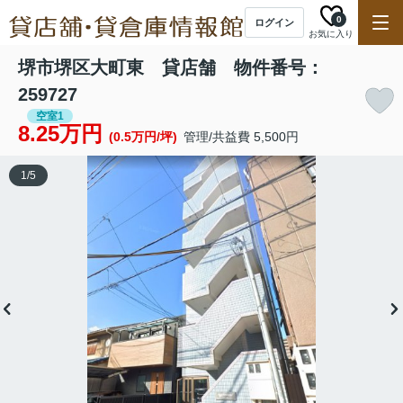
0
ログイン
お気に入り
堺市堺区大町東 貸店舗 物件番号：
259727
空室1
8.25万円
(0.5万円/坪)
管理/共益費 5,500円
1
/
5