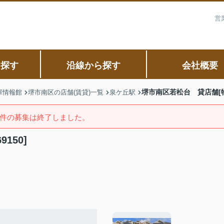
営
ら探す
沿線から探す
会社概要
堺市南区若松台 貸店舗[物件
庫情報館
堺市南区の店舗(賃貸)一覧
泉ケ丘駅
件の募集は終了しました。
150]