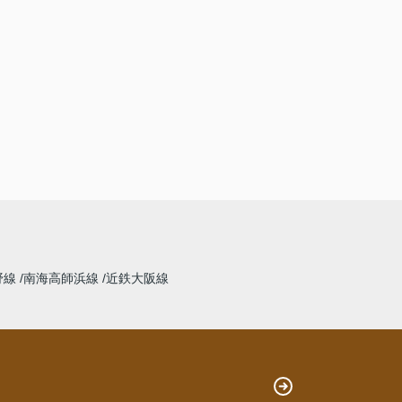
野線
南海高師浜線
近鉄大阪線