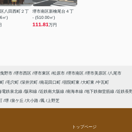
区八田西町２丁
堺市南区新檜尾台４丁
76㎡)
- (510.00㎡)
111.81
円
万円
曳野市
堺市西区
堺市東区
松原市
堺市南区
堺市美原区
八尾市
西町
毛穴町
深井沢町
南花田口町
宿院町東
大町東
中瓦町
海電鉄泉北線
阪和線
近鉄南大阪線
南海本線
地下鉄御堂筋線
近鉄長
町
堺
泉ケ丘
大小路
鳳
上野芝
トップページ