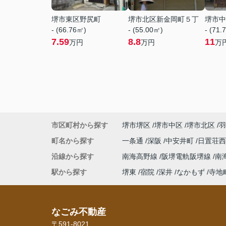
堺市東区野尻町
堺市北区新金岡町５丁
堺市中
- (66.76㎡)
- (55.00㎡)
- (71.
7.59
8.8
11
万円
万円
万
市区町村から探す
堺市堺区
堺市中区
堺市北区
羽
町名から探す
一条通
深阪
中安井町
日置荘
沿線から探す
南海高野線
阪堺電軌阪堺線
南
駅から探す
堺東
宿院
深井
なかもず
寺地
なごみ不動産
〒591-8021