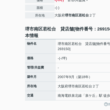
-(-/坪)
管理/共益費
-
価格
-(-)
面積
大阪府
堺市南区
若松台
２丁
所在地
堺市南区若松台 貸店舗[物件番号：26915
本情報
物件名
堺市南区若松台 貸店舗[物件番
269150]
価格
-(-/坪)
管理/共益費
-
築年月
2007年9月（築18年）
所在地
大阪府
堺市南区
若松台
２丁
交通
南海電鉄泉北線
「
泉ケ丘
」駅 徒歩