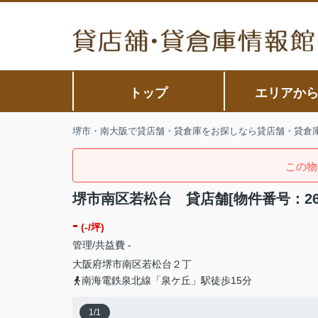
トップ
エリアか
堺市・南大阪で貸店舗・貸倉庫をお探しなら貸店舗・貸倉
この物
堺市南区若松台 貸店舗[物件番号：269
-
(-/坪)
管理/共益費 -
大阪府
堺市南区
若松台
２丁
南海電鉄泉北線「泉ケ丘」駅徒歩15分
1
/
1