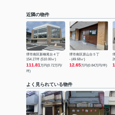
近隣の物件
堺市南区新檜尾台４丁
堺市南区原山台５丁
154.27坪 (510.00㎡)
- (49.68㎡)
2
111.81
12.65
1
万円(
0.72
万円/
万円(
0.84
万円/坪)
坪)
よく見られている物件