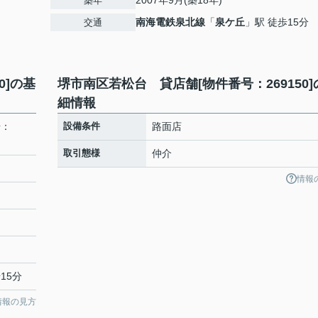
2007年9月(築18年)
築年
南海電鉄泉北線
「
泉ケ丘
」駅 徒歩15分
交通
0]の基
堺市南区若松台 貸店舗[物件番号：269150]
細情報
号：
設備条件
路面店
取引態様
仲介
情報
15分
情報の見方