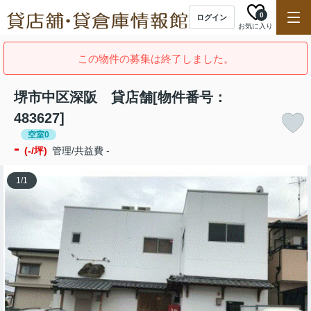
0
ログイン
お気に入り
この物件の募集は終了しました。
堺市中区深阪 貸店舗[物件番号：
483627]
空室0
-
(-/坪)
管理/共益費 -
1
/
1