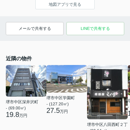
地図アプリで見る
メールで共有する
LINEで共有する
近隣の物件
堺市中区学園町
堺市中区深井沢町
- (127.20㎡)
-
- (69.00㎡)
27.5
万円
19.8
万円
堺市中区八田西町２丁