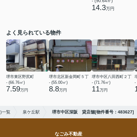
- (90.64㎡)
14.3
万円
よく見られている物件
堺市東区野尻町
堺市北区新金岡町５丁
堺市中区八田西町２丁
- (66.76㎡)
- (55.00㎡)
- (71.76㎡)
-
7.59
8.8
11
万円
万円
万円
)一覧
泉ケ丘駅
堺市中区深阪 貸店舗[物件番号：483627]
なごみ不動産