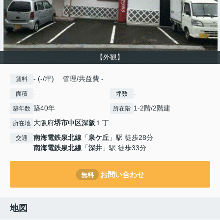
【外観】
- (-/坪) 管理/共益費 -
賃料
-
-
面積
坪数
築40年
1-2階/2階建
築年数
所在階
大阪府
堺市中区
深阪
１丁
所在地
南海電鉄泉北線
「
泉ケ丘
」駅 徒歩28分
交通
南海電鉄泉北線
「
深井
」駅 徒歩33分
お問い合わせ
無料
地図