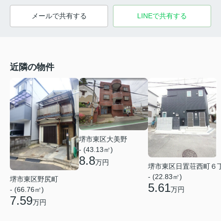
メールで共有する
LINEで共有する
近隣の物件
堺市東区大美野
- (43.13㎡)
8.8
万円
堺市東区日置荘西町６
- (22.83㎡)
堺市東区野尻町
5.61
- (66.76㎡)
万円
7.59
万円