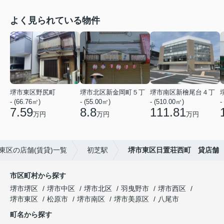
よく見られている物件
堺市東区野尻町
堺市北区新金岡町５丁
堺市南区新檜尾台４丁
- (66.76㎡)
- (55.00㎡)
- (510.00㎡)
-
7.59
8.8
111.81
万円
万円
万円
東区の店舗(賃貸)一覧
初芝駅
堺市東区日置荘西町 貸店舗
市区町村から探す
堺市堺区
堺市中区
堺市北区
羽曳野市
堺市西区
堺市東区
松原市
堺市南区
堺市美原区
八尾市
町名から探す