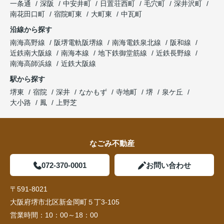
一条通
深阪
中安井町
日置荘西町
毛穴町
深井沢町
南花田口町
宿院町東
大町東
中瓦町
沿線から探す
南海高野線
阪堺電軌阪堺線
南海電鉄泉北線
阪和線
近鉄南大阪線
南海本線
地下鉄御堂筋線
近鉄長野線
南海高師浜線
近鉄大阪線
駅から探す
堺東
宿院
深井
なかもず
寺地町
堺
泉ケ丘
大小路
鳳
上野芝
なごみ不動産
072-370-0001
お問い合わせ
〒591-8021
大阪府堺市北区新金岡町５丁3-105
営業時間：
10：00～18：00