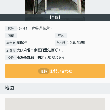
【外観】
- (-/坪) 管理/共益費 -
賃料
-
-
面積
坪数
築50年
1-2階/2階建
築年数
所在階
大阪府
堺市東区
日置荘西町
１丁
所在地
南海高野線
「
初芝
」駅 徒歩5分
交通
お問い合わせ
無料
地図