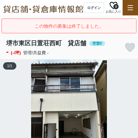
0
ログイン
お気に入り
この物件の募集は終了しました。
堺市東区日置荘西町 貸店舗
空室0
-
(-/坪)
管理/共益費 -
1
/
1