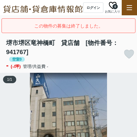
0
ログイン
お気に入り
この物件の募集は終了しました。
堺市堺区竜神橋町 貸店舗 [物件番号：
941767]
空室0
-
(-/坪)
管理/共益費 -
1
/
1