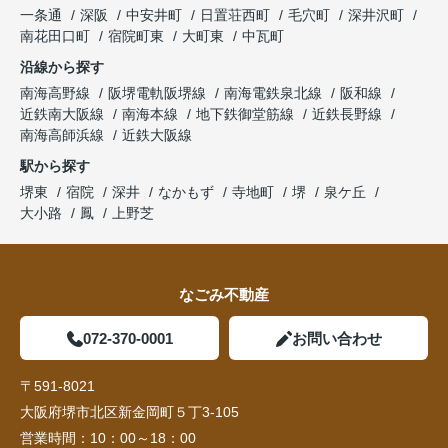
一条通
深阪
中安井町
日置荘西町
毛穴町
深井沢町
南花田口町
宿院町東
大町東
中瓦町
沿線から探す
南海高野線
阪堺電軌阪堺線
南海電鉄泉北線
阪和線
近鉄南大阪線
南海本線
地下鉄御堂筋線
近鉄長野線
南海高師浜線
近鉄大阪線
駅から探す
堺東
宿院
深井
なかもず
寺地町
堺
泉ケ丘
大小路
鳳
上野芝
なごみ不動産
072-370-0001
お問い合わせ
〒591-8021
大阪府堺市北区新金岡町５丁3-105
営業時間：
10：00～18：00