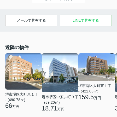
メールで共有する
LINEで共有する
近隣の物件
堺市堺区大町東１丁
- (422.05㎡)
堺市堺区大町東１丁
159.5
堺市堺区中安井町３丁
万円
- (490.78㎡)
- (59.20㎡)
-
66
万円
18.71
万円