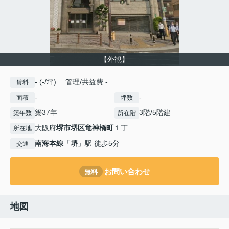
【外観】
- (-/坪) 管理/共益費 -
賃料
-
-
面積
坪数
築37年
3階/5階建
築年数
所在階
大阪府
堺市堺区
竜神橋町
１丁
所在地
南海本線
「
堺
」駅 徒歩5分
交通
お問い合わせ
無料
地図