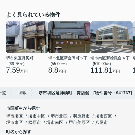
よく見られている物件
堺市東区野尻町
堺市北区新金岡町５丁
堺市南区新檜尾台４丁
- (66.76㎡)
- (55.00㎡)
- (510.00㎡)
-
7.59
8.8
111.81
万円
万円
万円
一覧
堺駅
堺市堺区竜神橋町 貸店舗 [物件番号：941767]
市区町村から探す
堺市堺区
堺市中区
堺市北区
羽曳野市
堺市西区
堺市東区
松原市
堺市南区
堺市美原区
八尾市
町名から探す