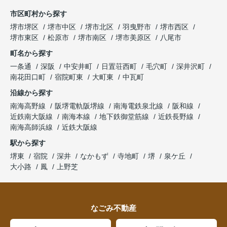
市区町村から探す
堺市堺区
堺市中区
堺市北区
羽曳野市
堺市西区
堺市東区
松原市
堺市南区
堺市美原区
八尾市
町名から探す
一条通
深阪
中安井町
日置荘西町
毛穴町
深井沢町
南花田口町
宿院町東
大町東
中瓦町
沿線から探す
南海高野線
阪堺電軌阪堺線
南海電鉄泉北線
阪和線
近鉄南大阪線
南海本線
地下鉄御堂筋線
近鉄長野線
南海高師浜線
近鉄大阪線
駅から探す
堺東
宿院
深井
なかもず
寺地町
堺
泉ケ丘
大小路
鳳
上野芝
なごみ不動産