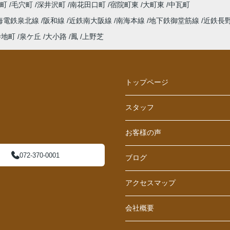
西町
毛穴町
深井沢町
南花田口町
宿院町東
大町東
中瓦町
海電鉄泉北線
阪和線
近鉄南大阪線
南海本線
地下鉄御堂筋線
近鉄長
寺地町
泉ケ丘
大小路
鳳
上野芝
トップページ
スタッフ
お客様の声
072-370-0001
ブログ
アクセスマップ
会社概要