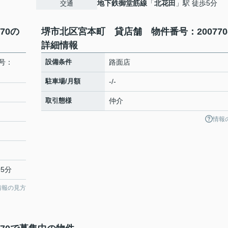
地下鉄御堂筋線
「
北花田
」駅 徒歩5分
交通
70の
堺市北区宮本町 貸店舗 物件番号：20077
詳細情報
号：
設備条件
路面店
駐車場/月額
-/-
取引態様
仲介
情報
5分
情報の見方