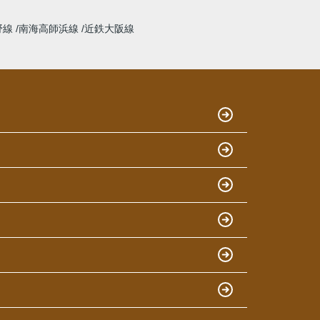
野線
南海高師浜線
近鉄大阪線