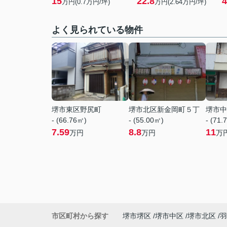
15
22.8
4
万円(
0.7
万円/坪)
万円(
2.64
万円/坪)
よく見られている物件
堺市東区野尻町
堺市北区新金岡町５丁
堺市中
- (66.76㎡)
- (55.00㎡)
- (71.
7.59
8.8
11
万円
万円
万
市区町村から探す
堺市堺区
堺市中区
堺市北区
羽