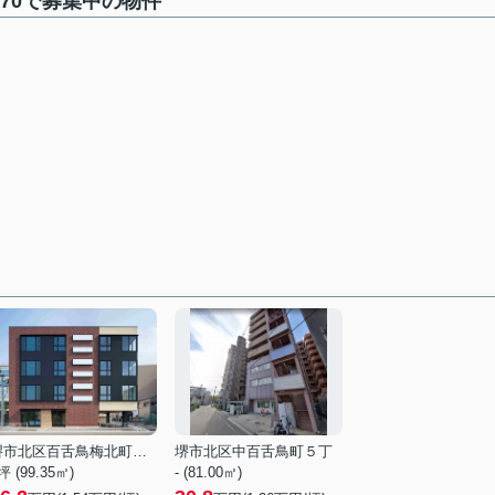
70で募集中の物件
堺市北区百舌鳥梅北町１丁
堺市北区中百舌鳥町５丁
坪 (99.35㎡)
- (81.00㎡)