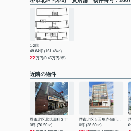
堺市北区宮本町 貸店舗 物件番号：2007
1-2階
48.84坪 (161.48㎡)
22
万円(0.45万円/坪)
近隣の物件
堺市北区北花田町３丁
堺市北区百舌鳥赤畑町１丁
0坪 (70.50㎡)
0坪 (28.60㎡)
0