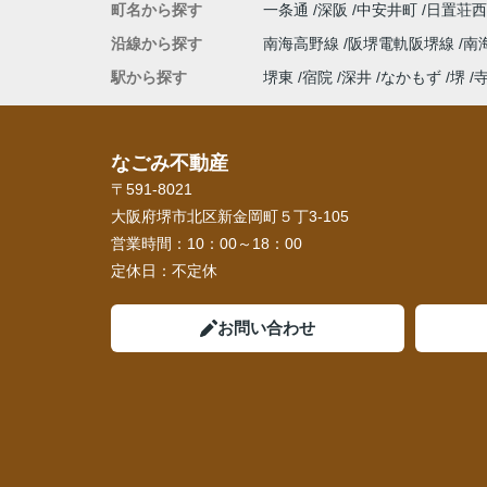
町名から探す
一条通
深阪
中安井町
日置荘
沿線から探す
南海高野線
阪堺電軌阪堺線
南
駅から探す
堺東
宿院
深井
なかもず
堺
なごみ不動産
〒591-8021
大阪府堺市北区新金岡町５丁3-105
営業時間：
10：00～18：00
定休日：
不定休
お問い合わせ