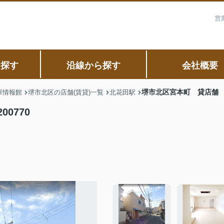
営
ら探す
沿線から探す
会社概要
堺市北区宮本町 貸店舗 物
庫情報館
堺市北区の店舗(賃貸)一覧
北花田駅
0770