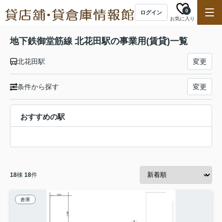
0
ログイン
お気に入り
地下鉄御堂筋線 北花田駅の事業用(賃貸)一覧
北花田駅
変更
条件から探す
変更
おすすめの駅
18
棟
18
件
倉庫