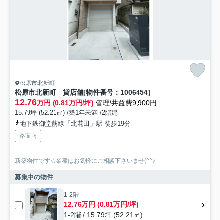
松原市北新町
松原市北新町 貸店舗[物件番号：1006454]
12.76
万円 (0.81万円/坪)
管理/共益費9,900円
15.79坪 (52.21㎡) /築1年未満 /2階建
地下鉄御堂筋線「北花田」駅 徒歩19分
路面店
新築物件です☆業種はお気軽にご相談下さいませ(^^♪
募集中の物件
1-2階
12.76万円 (0.81万円/坪)
1-2階 / 15.79坪 (52.21㎡)