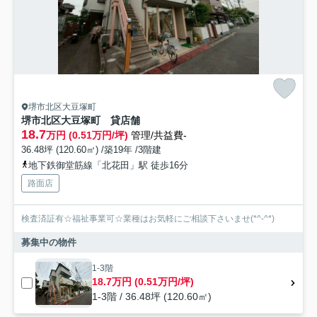
堺市北区大豆塚町
堺市北区大豆塚町 貸店舗
18.7
万円 (0.51万円/坪)
管理/共益費-
36.48坪 (120.60㎡) /築19年 /3階建
地下鉄御堂筋線「北花田」駅 徒歩16分
路面店
検査済証有☆福祉事業可☆業種はお気軽にご相談下さいませ(*^-^*)
募集中の物件
1-3階
18.7万円 (0.51万円/坪)
1-3階 / 36.48坪 (120.60㎡)