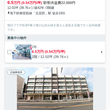
6.5
万円 (0.54万円/坪)
管理/共益費22,000円
12.02坪 (39.76㎡) /築42年 /3階建
地下鉄御堂筋線「北花田」駅 徒歩19分
朝日プラザ松原F棟２階のお好み焼き屋さん居抜き店舗です☆店内綺麗
です♪
募集中の物件
2階
6.5万円 (0.54万円/坪)
2階 / 12.02坪 (39.76㎡)
店舗事務所