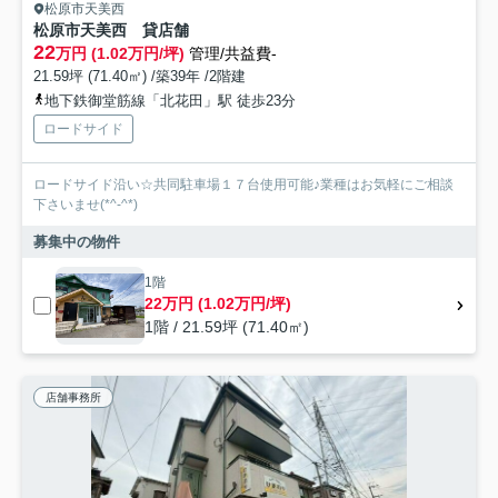
松原市天美西
松原市天美西 貸店舗
22
万円 (1.02万円/坪)
管理/共益費-
21.59坪 (71.40㎡) /築39年 /2階建
地下鉄御堂筋線「北花田」駅 徒歩23分
ロードサイド
ロードサイド沿い☆共同駐車場１７台使用可能♪業種はお気軽にご相談
下さいませ(*^-^*)
募集中の物件
1階
22万円 (1.02万円/坪)
1階 / 21.59坪 (71.40㎡)
店舗事務所