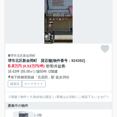
堺市北区新金岡町
堺市北区新金岡町 貸店舗[物件番号：924392]
8.8
万円 (0.53万円/坪)
管理/共益費-
16.63坪 (55.00㎡) /築50年 /2階建
地下鉄御堂筋線「北花田」駅 徒歩29分
路面店
ロードサイド
２階建て物件☆大泉緑地公園近く♪業種はお気軽にご相談下さいませ(^^♪
募集中の物件
1-2階