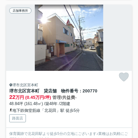
店舗事務所
堺市北区宮本町
堺市北区宮本町 貸店舗 物件番号：200770
22
万円 (0.45万円/坪)
管理/共益費-
48.84坪 (161.48㎡) /築48年 /2階建
地下鉄御堂筋線「北花田」駅 徒歩5分
路面店
保育園跡で北花田駅より徒歩5分の立地にございます♪業種はお気軽にご