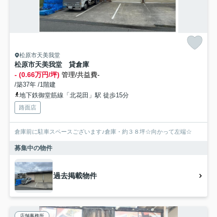
松原市天美我堂
松原市天美我堂 貸倉庫
- (0.66万円/坪)
管理/共益費-
/築37年 /1階建
地下鉄御堂筋線「北花田」駅 徒歩15分
路面店
倉庫前に駐車スペースございます♪倉庫・約３８坪☆向かって左端☆
募集中の物件
過去掲載物件
店舗事務所