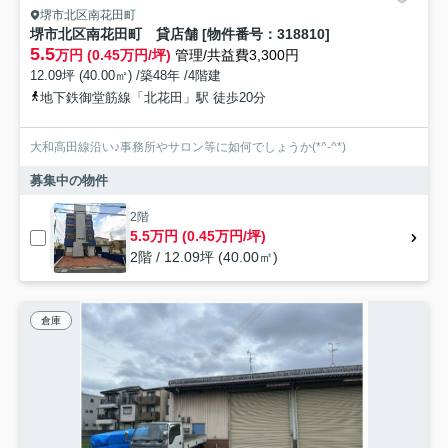
堺市北区南花田町
堺市北区南花田町 貸店舗 [物件番号：318810]
5.5
万円 (0.45万円/坪)
管理/共益費3,300円
12.09坪 (40.00㎡) /築48年 /4階建
地下鉄御堂筋線「北花田」駅 徒歩20分
大和高田線沿い♪事務所やサロン等に如何でしょうか(*^-^*)
募集中の物件
2階
5.5万円 (0.45万円/坪)
2階 / 12.09坪 (40.00㎡)
倉庫