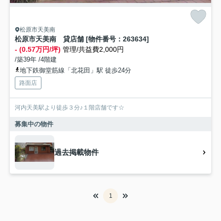
松原市天美南
松原市天美南 貸店舗 [物件番号：263634]
- (0.57万円/坪)
管理/共益費2,000円
/築39年 /4階建
地下鉄御堂筋線「北花田」駅 徒歩24分
路面店
河内天美駅より徒歩３分♪１階店舗です☆
募集中の物件
過去掲載物件
1