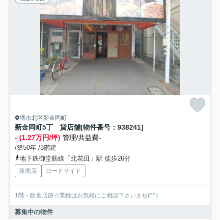
堺市北区新金岡町
新金岡町5丁 貸店舗[物件番号：938241]
- (1.27万円/坪)
管理/共益費-
/築50年 /3階建
地下鉄御堂筋線「北花田」駅 徒歩26分
路面店
ロードサイド
1階・飲食店跡☆業種はお気軽にご相談下さいませ(^^♪
募集中の物件