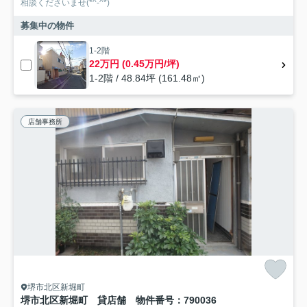
相談くださいませ(*^-^*)
募集中の物件
1-2階
22万円 (0.45万円/坪)
1-2階 / 48.84坪 (161.48㎡)
店舗事務所
堺市北区新堀町
堺市北区新堀町 貸店舗 物件番号：790036