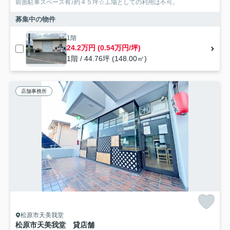
前面駐車スペース有♪約４５坪☆工場としての利用は不可。
募集中の物件
1階
24.2万円 (0.54万円/坪)
1階 / 44.76坪 (148.00㎡)
店舗事務所
松原市天美我堂
松原市天美我堂 貸店舗