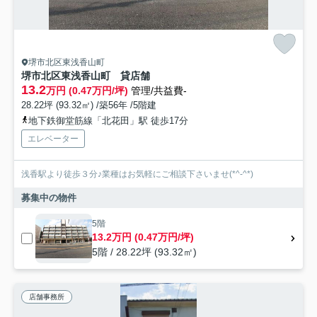
堺市北区東浅香山町
堺市北区東浅香山町 貸店舗
13.2
万円 (0.47万円/坪)
管理/共益費-
28.22坪 (93.32㎡) /築56年 /5階建
地下鉄御堂筋線「北花田」駅 徒歩17分
エレベーター
浅香駅より徒歩３分♪業種はお気軽にご相談下さいませ(*^-^*)
募集中の物件
5階
13.2万円 (0.47万円/坪)
5階 / 28.22坪 (93.32㎡)
店舗事務所