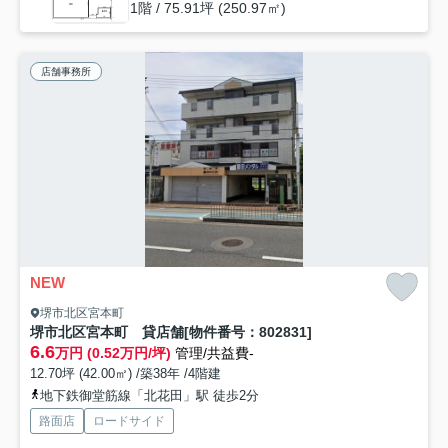
1階 / 75.91坪 (250.97㎡)
店舗事務所
NEW
堺市北区宮本町
堺市北区宮本町 貸店舗[物件番号：802831]
6.6
万円 (0.52万円/坪)
管理/共益費-
12.70坪 (42.00㎡) /築38年 /4階建
地下鉄御堂筋線「北花田」駅 徒歩2分
路面店
ロードサイド