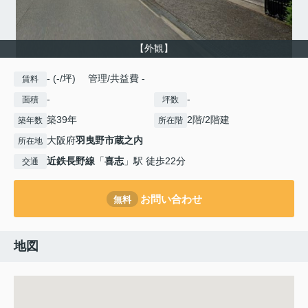
【外観】
- (-/坪) 管理/共益費 -
賃料
-
-
面積
坪数
築39年
2階/2階建
築年数
所在階
大阪府
羽曳野市
蔵之内
所在地
近鉄長野線
「
喜志
」駅 徒歩22分
交通
お問い合わせ
無料
地図