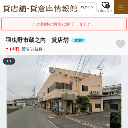
0
ログイン
お気に入り
この物件の募集は終了しました。
羽曳野市蔵之内 貸店舗
空室0
-
(-/坪)
管理/共益費 -
1
/
1