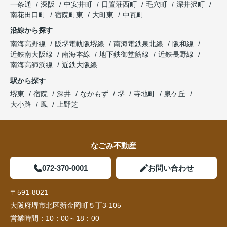
一条通
深阪
中安井町
日置荘西町
毛穴町
深井沢町
南花田口町
宿院町東
大町東
中瓦町
沿線から探す
南海高野線
阪堺電軌阪堺線
南海電鉄泉北線
阪和線
近鉄南大阪線
南海本線
地下鉄御堂筋線
近鉄長野線
南海高師浜線
近鉄大阪線
駅から探す
堺東
宿院
深井
なかもず
堺
寺地町
泉ケ丘
大小路
鳳
上野芝
なごみ不動産
072-370-0001
お問い合わせ
〒591-8021
大阪府堺市北区新金岡町５丁3-105
営業時間：
10：00～18：00