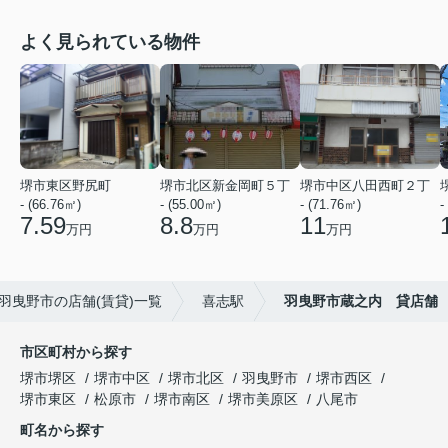
よく見られている物件
堺市東区野尻町
堺市北区新金岡町５丁
堺市中区八田西町２丁
- (66.76㎡)
- (55.00㎡)
- (71.76㎡)
-
7.59
8.8
11
万円
万円
万円
羽曳野市の店舗(賃貸)一覧
喜志駅
羽曳野市蔵之内 貸店舗
市区町村から探す
堺市堺区
堺市中区
堺市北区
羽曳野市
堺市西区
堺市東区
松原市
堺市南区
堺市美原区
八尾市
町名から探す