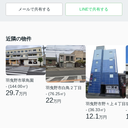
メールで共有する
LINEで共有する
近隣の物件
羽曳野市翠鳥園
- (144.00㎡)
羽曳野市白鳥２丁目
29.7
- (76.25㎡)
万円
22
万円
羽曳野市野々上４丁目
- (36.33㎡)
-
12.1
万円