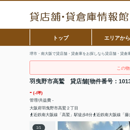
トップ
エリアか
堺市・南大阪で貸店舗・貸倉庫をお探しなら貸店舗・貸倉
この物
羽曳野市高鷲 貸店舗[物件番号：10135
-
(-/坪)
管理/共益費 -
大阪府
羽曳野市
高鷲
２丁目
近鉄南大阪線「高鷲」駅徒歩8分
近鉄南大阪線「藤
1
/
1