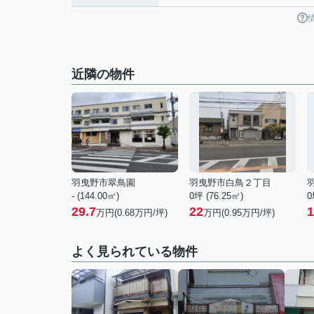
近隣の物件
羽曳野市翠鳥園
羽曳野市白鳥２丁目
- (144.00㎡)
0坪 (76.25㎡)
0
29.7
22
1
万円(
0.68
万円/坪)
万円(
0.95
万円/坪)
よく見られている物件