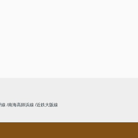
野線
南海高師浜線
近鉄大阪線