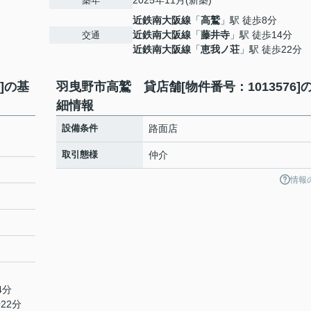
2025年11月(新築)
築年
近鉄南大阪線
「
高鷲
」駅 徒歩8分
近鉄南大阪線
「
藤井寺
」駅 徒歩14分
交通
近鉄南大阪線
「
恵我ノ荘
」駅 徒歩22分
]の基
羽曳野市高鷲 貸店舗[物件番号：1013576]
細情報
：
設備条件
路面店
取引態様
仲介
情報
4分
22分