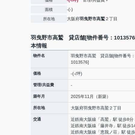
-(-/坪)
管理/共益費
-
価格
-(-)
面積
大阪府
羽曳野市
高鷲
２丁目
所在地
羽曳野市高鷲 貸店舗[物件番号：1013576
本情報
物件名
羽曳野市高鷲 貸店舗[物件番号
1013576]
価格
-(-/坪)
管理/共益費
-
築年月
2025年11月（新築）
所在地
大阪府
羽曳野市
高鷲
２丁目
交通
近鉄南大阪線
「
高鷲
」駅 徒歩8分
近鉄南大阪線
「
藤井寺
」駅 徒歩1
近鉄南大阪線
「
恵我ノ荘
」駅 徒歩