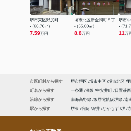
堺市東区野尻町
堺市北区新金岡町５丁
堺市中
- (66.76㎡)
- (55.00㎡)
- (71.
7.59
8.8
11
万円
万円
万
市区町村から探す
堺市堺区
堺市中区
堺市北区
羽
町名から探す
一条通
深阪
中安井町
日置荘
沿線から探す
南海高野線
阪堺電軌阪堺線
南
駅から探す
堺東
宿院
深井
なかもず
堺