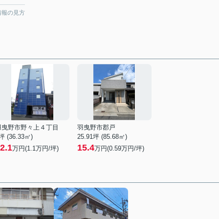
情報の見方
羽曳野市野々上４丁目
羽曳野市郡戸
坪 (36.33㎡)
25.91坪 (85.68㎡)
2.1
15.4
万円(
1.1
万円/坪)
万円(
0.59
万円/坪)