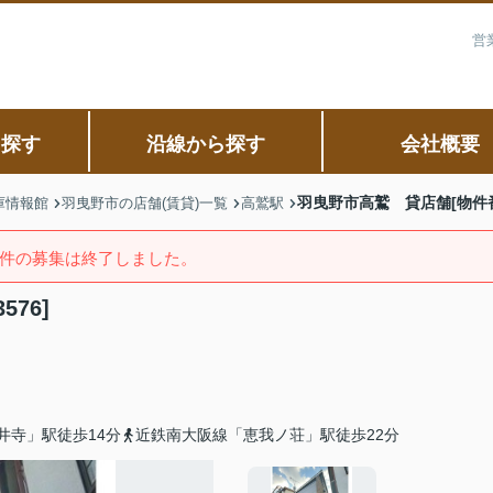
営
ら探す
沿線から探す
会社概要
羽曳野市高鷲 貸店舗[物件番号
庫情報館
羽曳野市の店舗(賃貸)一覧
高鷲駅
件の募集は終了しました。
76]
井寺」駅徒歩14分
近鉄南大阪線「恵我ノ荘」駅徒歩22分