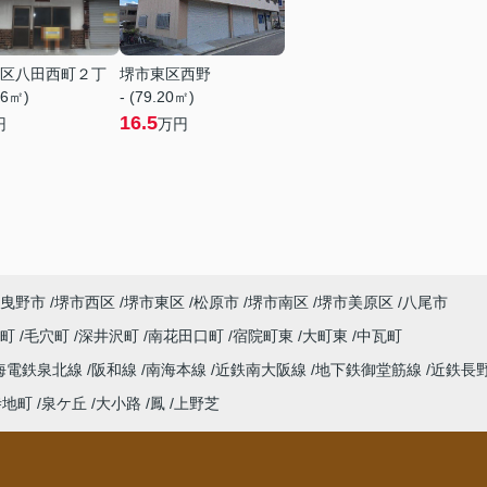
区八田西町２丁
堺市東区西野
76㎡)
- (79.20㎡)
16.5
円
万円
曳野市
堺市西区
堺市東区
松原市
堺市南区
堺市美原区
八尾市
西町
毛穴町
深井沢町
南花田口町
宿院町東
大町東
中瓦町
海電鉄泉北線
阪和線
南海本線
近鉄南大阪線
地下鉄御堂筋線
近鉄長
寺地町
泉ケ丘
大小路
鳳
上野芝