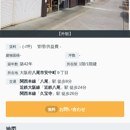
【外観】
- (-/坪) 管理/共益費 -
賃料
-
-
建物面積
坪数
築42年
1階/1階建
築年数
所在階
大阪府
八尾市
安中町
９丁目
所在地
関西本線
「
八尾
」駅 徒歩8分
交通
近鉄大阪線
「
近鉄八尾
」駅 徒歩24分
関西本線
「
久宝寺
」駅 徒歩26分
お問い合わせ
無料
地図