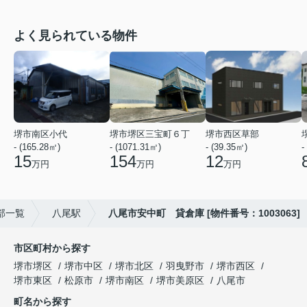
よく見られている物件
堺市南区小代
堺市堺区三宝町６丁
堺市西区草部
- (165.28㎡)
- (1071.31㎡)
- (39.35㎡)
-
15
154
12
万円
万円
万円
部一覧
八尾駅
八尾市安中町 貸倉庫 [物件番号：1003063]
市区町村から探す
堺市堺区
堺市中区
堺市北区
羽曳野市
堺市西区
堺市東区
松原市
堺市南区
堺市美原区
八尾市
町名から探す