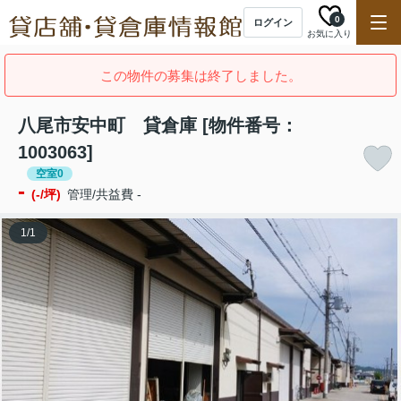
0
ログイン
お気に入り
この物件の募集は終了しました。
八尾市安中町 貸倉庫 [物件番号：
1003063]
空室0
-
(-/坪)
管理/共益費 -
1
/
1