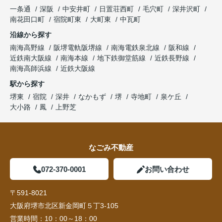
一条通
深阪
中安井町
日置荘西町
毛穴町
深井沢町
南花田口町
宿院町東
大町東
中瓦町
沿線から探す
南海高野線
阪堺電軌阪堺線
南海電鉄泉北線
阪和線
近鉄南大阪線
南海本線
地下鉄御堂筋線
近鉄長野線
南海高師浜線
近鉄大阪線
駅から探す
堺東
宿院
深井
なかもず
堺
寺地町
泉ケ丘
大小路
鳳
上野芝
なごみ不動産
072-370-0001
お問い合わせ
〒591-8021
大阪府堺市北区新金岡町５丁3-105
営業時間：
10：00～18：00