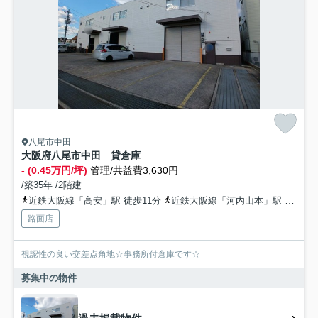
八尾市中田
大阪府八尾市中田 貸倉庫
- (0.45万円/坪)
管理/共益費3,630円
/築35年 /2階建
近鉄大阪線「高安」駅 徒歩11分
近鉄大阪線「河内山本」駅 徒歩18分
路面店
視認性の良い交差点角地☆事務所付倉庫です☆
募集中の物件