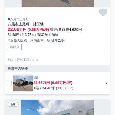
八尾市上尾町
八尾市上尾町 貸工場
22.66
万円 (0.66万円/坪)
管理/共益費4,620円
34.40坪 (113.75㎡) /築32年 /1階建
近鉄大阪線「河内山本」駅 徒歩28分
路面店
約３４坪の工場です☆
募集中の物件
1階
22.66万円 (0.66万円/坪)
1階 / 34.40坪 (113.75㎡)
倉庫