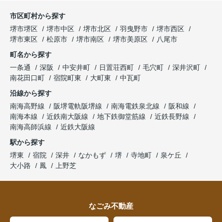
市区町村から探す
堺市堺区
堺市中区
堺市北区
羽曳野市
堺市西区
堺市東区
松原市
堺市南区
堺市美原区
八尾市
町名から探す
一条通
深阪
中安井町
日置荘西町
毛穴町
深井沢町
南花田口町
宿院町東
大町東
中瓦町
沿線から探す
南海高野線
阪堺電軌阪堺線
南海電鉄泉北線
阪和線
南海本線
近鉄南大阪線
地下鉄御堂筋線
近鉄長野線
南海高師浜線
近鉄大阪線
駅から探す
堺東
宿院
深井
なかもず
堺
寺地町
泉ケ丘
大小路
鳳
上野芝
なごみ不動産