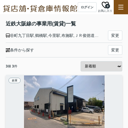
0
ログイン
お気に入り
近鉄大阪線の事業用(賃貸)一覧
谷町九丁目駅,鶴橋駅,今里駅,布施駅,ＪＲ俊徳道駅,長瀬駅,弥刀駅,久宝寺口駅,近鉄八尾駅,河内山本駅,高安駅,恩智駅,法善寺駅,堅下駅,安堂駅,河内国分駅,大阪教育大前駅,関屋駅,二上駅,近鉄下田駅,五位堂駅,築山駅,大和高田駅,松塚駅,真菅駅,大和八木駅,耳成駅,大福駅,桜井駅,大和朝倉駅,長谷寺駅,榛原駅,室生口大野駅,三本松駅,赤目口駅,名張駅,桔梗が丘駅,美旗駅,伊賀神戸駅,青山町駅,伊賀上津駅,西青山駅,東青山駅,榊原温泉口駅,大三駅,伊勢石橋駅,川合高岡駅,伊勢中川駅
変更
条件から探す
変更
3
棟
3
件
倉庫