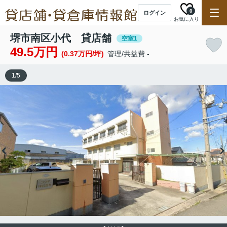
0
ログイン
お気に入り
堺市南区小代 貸店舗
空室1
49.5万円
(0.37万円/坪)
管理/共益費 -
1
/
5