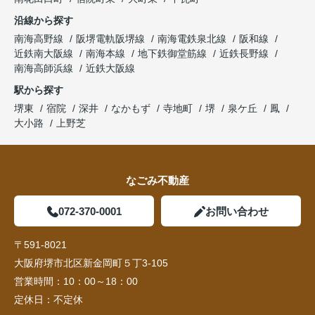
沿線から探す
南海高野線
阪堺電軌阪堺線
南海電鉄泉北線
阪和線
近鉄南大阪線
南海本線
地下鉄御堂筋線
近鉄長野線
南海高師浜線
近鉄大阪線
駅から探す
堺東
宿院
深井
なかもず
寺地町
堺
泉ケ丘
鳳
大小路
上野芝
なごみ不動産
072-370-0001
お問い合わせ
〒591-8021
大阪府堺市北区新金岡町５丁3-105
営業時間：
10：00～18：00
定休日：
不定休