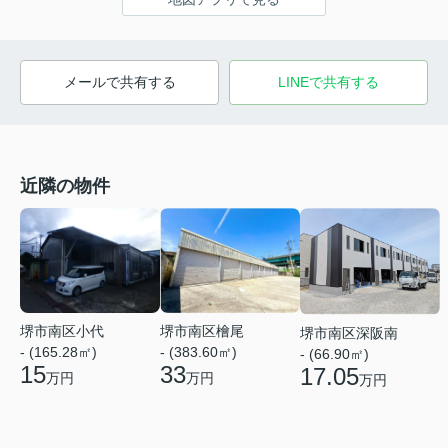
メールで共有する
LINEで共有する
近隣の物件
堺市南区小代
堺市南区檜尾
堺市南区深阪南
- (165.28㎡)
- (383.60㎡)
- (66.90㎡)
15
33
17.05
万円
万円
万円