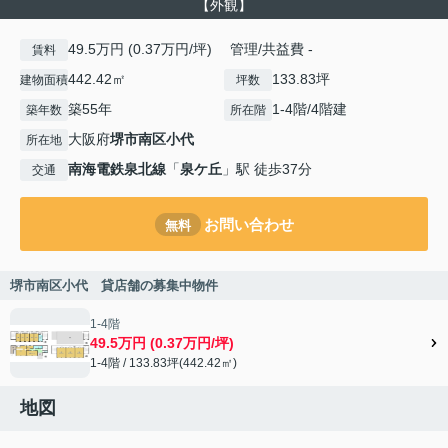
【外観】
49.5万円 (0.37万円/坪) 管理/共益費 -
賃料
442.42㎡
133.83坪
建物面積
坪数
築55年
1-4階/4階建
築年数
所在階
大阪府
堺市南区
小代
所在地
南海電鉄泉北線
「
泉ケ丘
」駅 徒歩37分
交通
お問い合わせ
無料
堺市南区小代 貸店舗の募集中物件
1-4階
49.5万円 (0.37万円/坪)
1-4階 / 133.83坪(442.42㎡)
地図