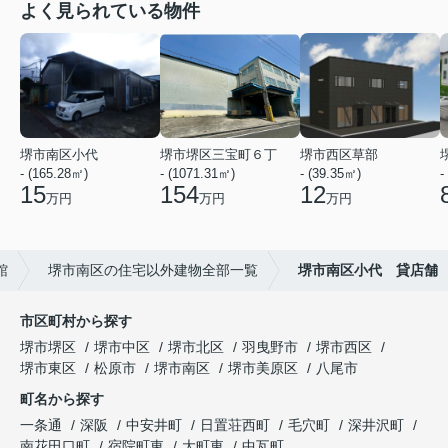
よく見られている物件
堺市南区小代
堺市堺区三宝町６丁
堺市西区草部
- (165.28㎡)
- (1071.31㎡)
- (39.35㎡)
-
15
154
12
万円
万円
万円
館
堺市南区の住宅以外建物全部一覧
堺市南区小代 貸店舗
市区町村から探す
堺市堺区
堺市中区
堺市北区
羽曳野市
堺市西区
堺市東区
松原市
堺市南区
堺市美原区
八尾市
町名から探す
一条通
深阪
中安井町
日置荘西町
毛穴町
深井沢町
南花田口町
宿院町東
大町東
中瓦町