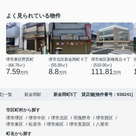
よく見られている物件
堺市東区野尻町
堺市北区新金岡町５丁
堺市南区新檜尾台４丁
- (66.76㎡)
- (55.00㎡)
- (510.00㎡)
-
7.59
8.8
111.81
万円
万円
万円
貸)一覧
新金岡駅
新金岡町5丁 貸店舗[物件番号：938241]
市区町村から探す
堺市堺区
堺市中区
堺市北区
羽曳野市
堺市西区
堺市東区
松原市
堺市南区
堺市美原区
八尾市
町名から探す