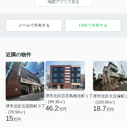
地図アプリで見る
メールで共有する
LINEで共有する
近隣の物件
堺市北区百舌鳥梅北町１丁
堺市北区大豆塚町
- (99.35㎡)
- (120.60㎡)
堺市北区北花田町３丁
46.2
18.7
万円
万円
- (70.50㎡)
15
万円