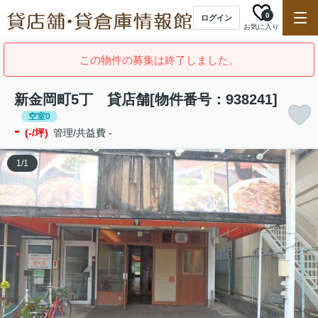
0
ログイン
お気に入り
この物件の募集は終了しました。
新金岡町5丁 貸店舗[物件番号：938241]
空室0
-
(-/坪)
管理/共益費 -
1
/
1