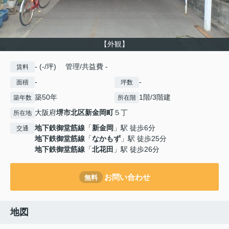
【外観】
- (-/坪) 管理/共益費 -
賃料
-
-
面積
坪数
築50年
1階/3階建
築年数
所在階
大阪府
堺市北区
新金岡町
５丁
所在地
地下鉄御堂筋線
「
新金岡
」駅 徒歩6分
交通
地下鉄御堂筋線
「
なかもず
」駅 徒歩25分
地下鉄御堂筋線
「
北花田
」駅 徒歩26分
お問い合わせ
無料
地図