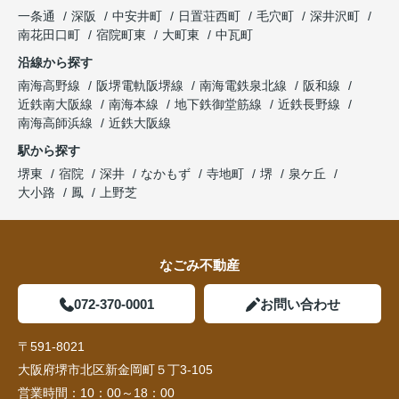
一条通
深阪
中安井町
日置荘西町
毛穴町
深井沢町
南花田口町
宿院町東
大町東
中瓦町
沿線から探す
南海高野線
阪堺電軌阪堺線
南海電鉄泉北線
阪和線
近鉄南大阪線
南海本線
地下鉄御堂筋線
近鉄長野線
南海高師浜線
近鉄大阪線
駅から探す
堺東
宿院
深井
なかもず
寺地町
堺
泉ケ丘
大小路
鳳
上野芝
なごみ不動産
072-370-0001
お問い合わせ
〒591-8021
大阪府堺市北区新金岡町５丁3-105
営業時間：
10：00～18：00