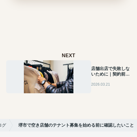
NEXT
店舗出店で失敗しな
いために｜契約前に
絶対チェックすべき
2026.03.21
7つのポイント
ログ
堺市で空き店舗のテナント募集を始める前に確認したいこと