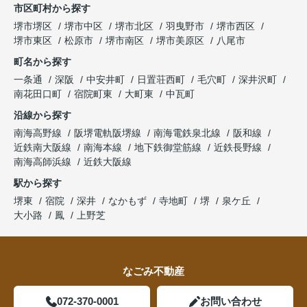
市区町村から探す
堺市堺区
堺市中区
堺市北区
羽曳野市
堺市西区
堺市東区
松原市
堺市南区
堺市美原区
八尾市
町名から探す
一条通
深阪
中安井町
日置荘西町
毛穴町
深井沢町
南花田口町
宿院町東
大町東
中瓦町
沿線から探す
南海高野線
阪堺電軌阪堺線
南海電鉄泉北線
阪和線
近鉄南大阪線
南海本線
地下鉄御堂筋線
近鉄長野線
南海高師浜線
近鉄大阪線
駅から探す
堺東
宿院
深井
なかもず
寺地町
堺
泉ケ丘
大小路
鳳
上野芝
なごみ不動産
072-370-0001
お問い合わせ