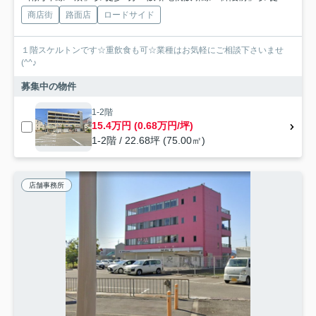
商店街
路面店
ロードサイド
１階スケルトンです☆重飲食も可☆業種はお気軽にご相談下さいませ
(^^♪
募集中の物件
1-2階
15.4万円 (0.68万円/坪)
1-2階 / 22.68坪 (75.00㎡)
店舗事務所