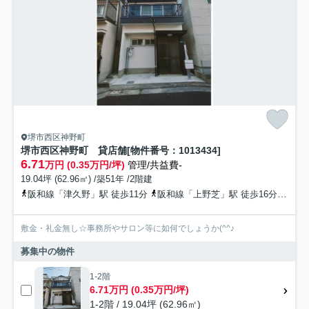
堺市西区神野町
堺市西区神野町 貸店舗[物件番号：1013434]
6.71
万円 (0.35万円/坪)
管理/共益費-
19.04坪 (62.96㎡) /築51年 /2階建
阪和線「津久野」駅 徒歩11分
阪和線「上野芝」駅 徒歩16分
阪和
敷金・礼金無し☆事務所やサロン等に如何でしょうか(^^♪
募集中の物件
1-2階
6.71万円 (0.35万円/坪)
1-2階 / 19.04坪 (62.96㎡)