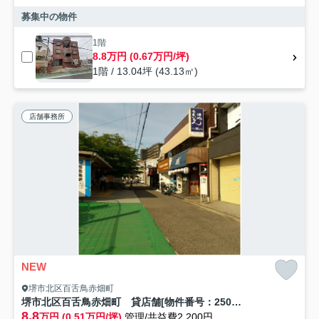
募集中の物件
1階
8.8万円 (0.67万円/坪)
1階 / 13.04坪 (43.13㎡)
店舗事務所
NEW
堺市北区百舌鳥赤畑町
堺市北区百舌鳥赤畑町 貸店舗[物件番号：250387]
8.8
万円 (0.51万円/坪)
管理/共益費2,200円