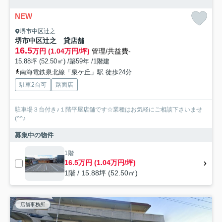
NEW
堺市中区辻之
堺市中区辻之 貸店舗
16.5
万円 (1.04万円/坪)
管理/共益費-
15.88坪 (52.50㎡) /築59年 /1階建
南海電鉄泉北線「泉ケ丘」駅 徒歩24分
駐車2台可
路面店
駐車場３台付き♪１階平屋店舗です☆業種はお気軽にご相談下さいませ
(^^♪
募集中の物件
1階
16.5万円 (1.04万円/坪)
1階 / 15.88坪 (52.50㎡)
店舗事務所