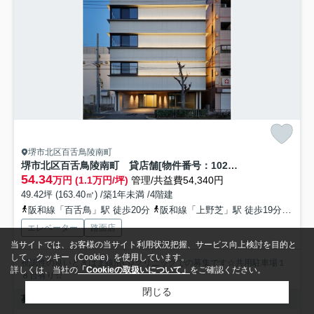
堺市北区百舌鳥陵南町
堺市北区百舌鳥陵南町 貸店舗[物件番号：1024639]
54.34
万円 (1.1万円/坪)
管理/共益費54,340円
49.42坪 (163.40㎡) /築1年未満 /4階建
阪和線「百舌鳥」駅 徒歩20分
阪和線「上野芝」駅 徒歩19分
南海
エレベーター
路面店
当サイトでは、お客様の当サイト利用状況把握、サービス向上検討を目的と
して、クッキー（Cookie）を使用しています。
視認性の良いときはま線沿い♪クリニックでの募集です☆共用駐車場１
詳しくは、当社の
「Cookieの取扱いについて」
をご確認ください。
８台有り☆
閉じる
募集中の物件