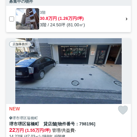
募集中の物件
3階
30.8万円 (1.26万円/坪)
3階 / 24.50坪 (81.00㎡)
店舗事務所
NEW
堺市堺区翁橋町
堺市堺区翁橋町 貸店舗[物件番号：798196]
22
万円 (1.55万円/坪)
管理/共益費-
14.22坪 (47.03㎡) /築8年 /6階建