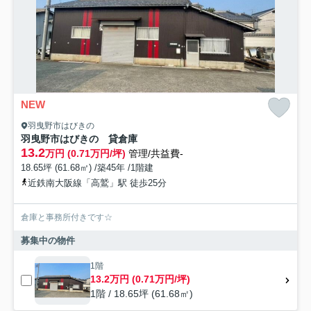
NEW
羽曳野市はびきの
羽曳野市はびきの 貸倉庫
13.2
万円 (0.71万円/坪)
管理/共益費-
18.65坪 (61.68㎡) /築45年 /1階建
近鉄南大阪線「高鷲」駅 徒歩25分
倉庫と事務所付きです☆
募集中の物件
1階
13.2万円 (0.71万円/坪)
1階 / 18.65坪 (61.68㎡)