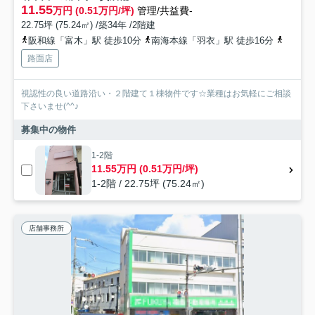
11.55
万円 (0.51万円/坪)
管理/共益費-
22.75坪 (75.24㎡) /築34年 /2階建
阪和線「富木」駅 徒歩10分
南海本線「羽衣」駅 徒歩16分
阪和線
路面店
視認性の良い道路沿い・２階建て１棟物件です☆業種はお気軽にご相談
下さいませ(^^♪
募集中の物件
1-2階
11.55万円 (0.51万円/坪)
1-2階 / 22.75坪 (75.24㎡)
店舗事務所