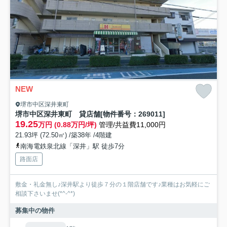
NEW
堺市中区深井東町
堺市中区深井東町 貸店舗[物件番号：269011]
19.25
万円 (0.88万円/坪)
管理/共益費11,000円
21.93坪 (72.50㎡) /築38年 /4階建
南海電鉄泉北線「深井」駅 徒歩7分
路面店
敷金・礼金無し♪深井駅より徒歩７分の１階店舗です♪業種はお気軽にご
相談下さいませ(*^-^*)
募集中の物件