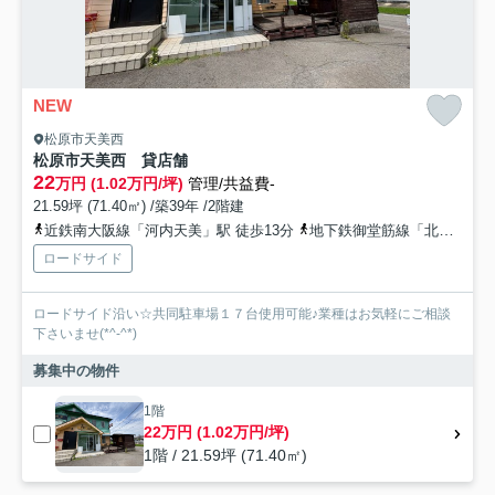
NEW
松原市天美西
松原市天美西 貸店舗
22
万円 (1.02万円/坪)
管理/共益費-
21.59坪 (71.40㎡) /築39年 /2階建
近鉄南大阪線「河内天美」駅 徒歩13分
地下鉄御堂筋線「北花田」駅 徒歩23分
ロードサイド
ロードサイド沿い☆共同駐車場１７台使用可能♪業種はお気軽にご相談
下さいませ(*^-^*)
募集中の物件
1階
22万円 (1.02万円/坪)
1階 / 21.59坪 (71.40㎡)