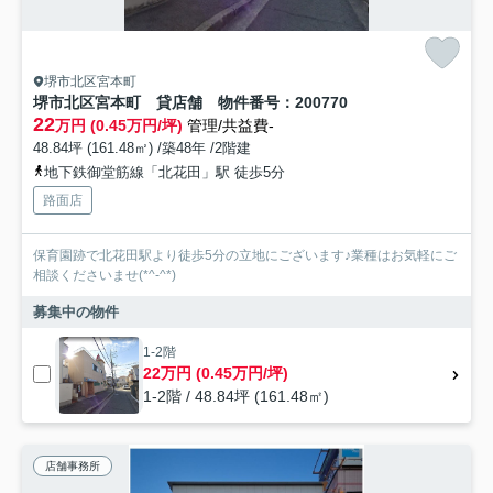
堺市北区宮本町
堺市北区宮本町 貸店舗 物件番号：200770
22
万円 (0.45万円/坪)
管理/共益費-
48.84坪 (161.48㎡) /築48年 /2階建
地下鉄御堂筋線「北花田」駅 徒歩5分
路面店
保育園跡で北花田駅より徒歩5分の立地にございます♪業種はお気軽にご
相談くださいませ(*^-^*)
募集中の物件
1-2階
22万円 (0.45万円/坪)
1-2階 / 48.84坪 (161.48㎡)
店舗事務所