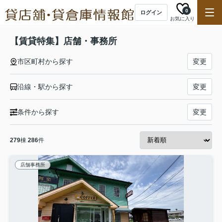
0
ログイン
お気に入り
【賃貸特集】店舗・事務所
市区町村から探す
変更
沿線・駅から探す
変更
条件から探す
変更
279
棟
286
件
店舗事務所