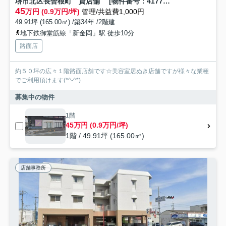
堺市北区長曽根町 貸店舗 [物件番号：417712]
45
万円 (0.9万円/坪)
管理/共益費1,000円
49.91坪 (165.00㎡) /築34年 /2階建
地下鉄御堂筋線「新金岡」駅 徒歩10分
路面店
約５０坪の広々１階路面店舗です☆美容室居ぬき店舗ですが様々な業種
でご利用頂けます(*^-^*)
募集中の物件
1階
45万円 (0.9万円/坪)
1階 / 49.91坪 (165.00㎡)
店舗事務所