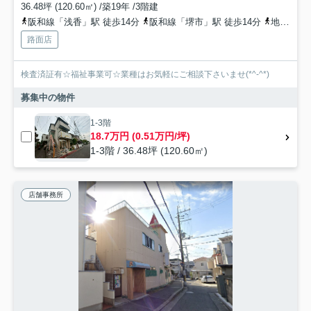
36.48坪 (120.60㎡) /築19年 /3階建
阪和線「浅香」駅 徒歩14分
阪和線「堺市」駅 徒歩14分
地下鉄御堂筋線「北花田」駅 徒歩16分
路面店
検査済証有☆福祉事業可☆業種はお気軽にご相談下さいませ(*^-^*)
募集中の物件
1-3階
18.7万円 (0.51万円/坪)
1-3階 / 36.48坪 (120.60㎡)
店舗事務所