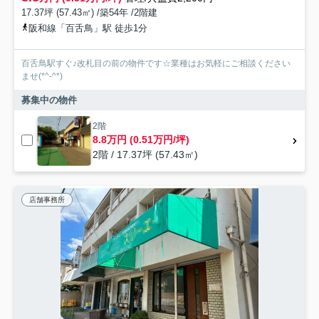
17.37坪 (57.43㎡) /築54年 /2階建
阪和線「百舌鳥」駅 徒歩1分
百舌鳥駅すぐ♪改札目の前の物件です☆業種はお気軽にご相談ください
ませ(*^-^*)
募集中の物件
2階
8.8万円 (0.51万円/坪)
2階 / 17.37坪 (57.43㎡)
店舗事務所