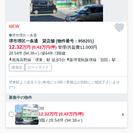
NEW
堺市堺区一条通
堺市堺区一条通 貸店舗 [物件番号：958201]
12.32
万円 (0.43万円/坪)
管理/共益費11,000円
28.54坪 (94.38㎡) /築64年 /3階建
南海高野線「堺東」駅 徒歩5分
阪堺電軌阪堺線「宿院」駅 徒歩16分
路面店
ロードサイド
堺東駅より徒歩５分♪角地ビル3階☆業種はお気軽にご相談下さいませ
(^^♪
募集中の物件
3階
12.32万円 (0.43万円/坪)
3階 / 28.54坪 (94.38㎡)