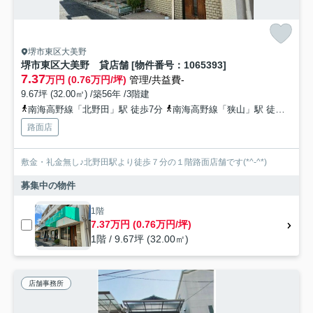
堺市東区大美野
堺市東区大美野 貸店舗 [物件番号：1065393]
7.37
万円 (0.76万円/坪)
管理/共益費-
9.67坪 (32.00㎡) /築56年 /3階建
南海高野線「北野田」駅 徒歩7分
南海高野線「狭山」駅 徒歩21分
路面店
敷金・礼金無し♪北野田駅より徒歩７分の１階路面店舗です(*^-^*)
募集中の物件
1階
7.37万円 (0.76万円/坪)
1階 / 9.67坪 (32.00㎡)
店舗事務所