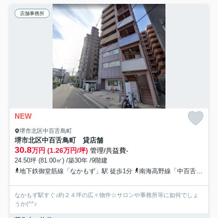
店舗事務所
NEW
堺市北区中百舌鳥町
堺市北区中百舌鳥町 貸店舗
30.8
万円 (1.26万円/坪)
管理/共益費-
24.50坪 (81.00㎡) /築30年 /9階建
地下鉄御堂筋線「なかもず」駅 徒歩1分
南海高野線「中百舌鳥」駅 徒歩3分
なかもず駅すぐ♪約２４坪の広々物件☆サロンや事務所等に如何でしょ
うか(^^♪