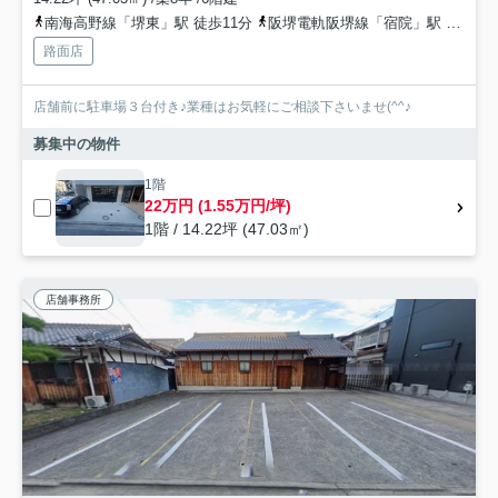
南海高野線「堺東」駅 徒歩11分
阪堺電軌阪堺線「宿院」駅 徒歩9分
路面店
店舗前に駐車場３台付き♪業種はお気軽にご相談下さいませ(^^♪
募集中の物件
1階
22万円 (1.55万円/坪)
1階 / 14.22坪 (47.03㎡)
店舗事務所