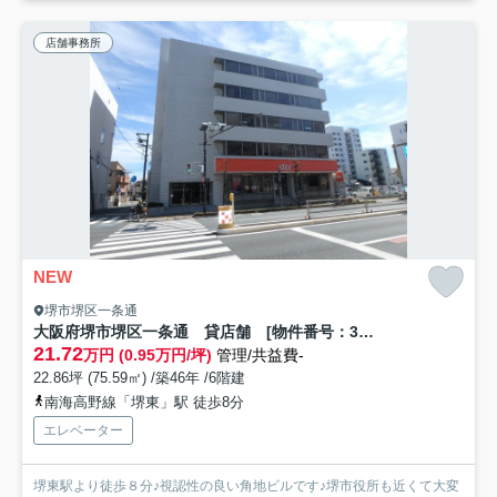
店舗事務所
NEW
堺市堺区一条通
大阪府堺市堺区一条通 貸店舗 [物件番号：306192]
21.72
万円 (0.95万円/坪)
管理/共益費-
22.86坪 (75.59㎡) /築46年 /6階建
南海高野線「堺東」駅 徒歩8分
エレベーター
堺東駅より徒歩８分♪視認性の良い角地ビルです♪堺市役所も近くて大変