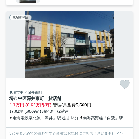
店舗事務所
堺市中区深井東町
堺市中区深井東町 貸店舗
11
万円 (0.62万円/坪)
管理/共益費5,500円
17.81坪 (58.89㎡) /築43年 /2階建
南海電鉄泉北線「深井」駅 徒歩14分
南海高野線「白鷺」駅 徒歩36分
3部屋まとめての賃料です☆業種はお気軽にご相談下さいませ(*^-^*)