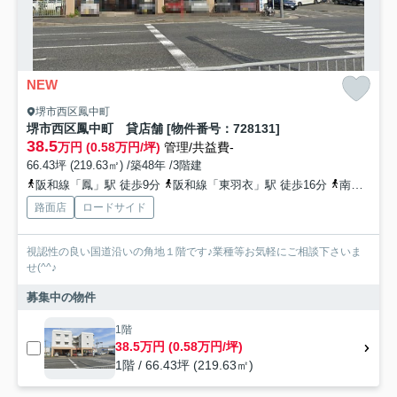
NEW
堺市西区鳳中町
堺市西区鳳中町 貸店舗 [物件番号：728131]
38.5
万円 (0.58万円/坪)
管理/共益費-
66.43坪 (219.63㎡) /築48年 /3階建
阪和線「鳳」駅 徒歩9分
阪和線「東羽衣」駅 徒歩16分
南海本線「羽衣」駅 徒歩17分
路面店
ロードサイド
視認性の良い国道沿いの角地１階です♪業種等お気軽にご相談下さいま
せ(^^♪
募集中の物件
1階
38.5万円 (0.58万円/坪)
1階 / 66.43坪 (219.63㎡)