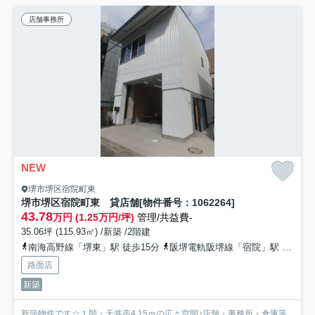
店舗事務所
NEW
堺市堺区宿院町東
堺市堺区宿院町東 貸店舗[物件番号：1062264]
43.78
万円 (1.25万円/坪)
管理/共益費-
35.06坪 (115.93㎡) /新築 /2階建
南海高野線「堺東」駅 徒歩15分
阪堺電軌阪堺線「宿院」駅 徒歩7分
路面店
新築
新築物件です☆１階・天井高4.15ｍの広々空間♪店舗・事務所・倉庫等