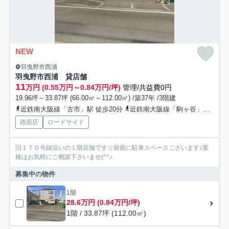
NEW
羽曳野市西浦
羽曳野市西浦 貸店舗
11
万円 (0.55万円～0.84万円/坪)
管理/共益費0円
19.96坪～33.87坪 (66.00㎡～112.00㎡) /築37年 /3階建
近鉄南大阪線「古市」駅 徒歩20分
近鉄南大阪線「駒ヶ谷」駅 徒歩28分
路面店
ロードサイド
旧１７０号線沿いの１階店舗です☆前面に駐車スペースございます♪業
種はお気軽にご相談下さいませ(^^♪
募集中の物件
1階
28.6万円 (0.84万円/坪)
1階 / 33.87坪 (112.00㎡)