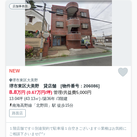
店舗事務所
NEW
堺市東区大美野
堺市東区大美野 貸店舗 [物件番号：206086]
8.8
万円 (0.67万円/坪)
管理/共益費5,000円
13.04坪 (43.13㎡) /築36年 /3階建
南海高野線「北野田」駅 徒歩15分
路面店
１階店舗です☆別途契約で駐車場１台空きございます☆業種はお気軽に
ご相談下さいませ(^^♪