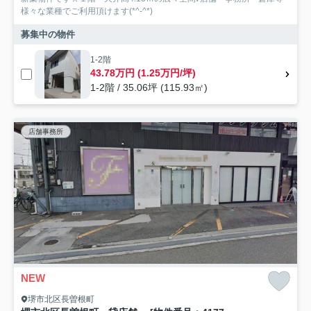
様々な業種でご利用頂けます(*^-^*)
募集中の物件
1-2階
43.78万円 (1.25万円/坪)
1-2階 / 35.06坪 (115.93㎡)
店舗事務所
NEW
堺市北区長曽根町