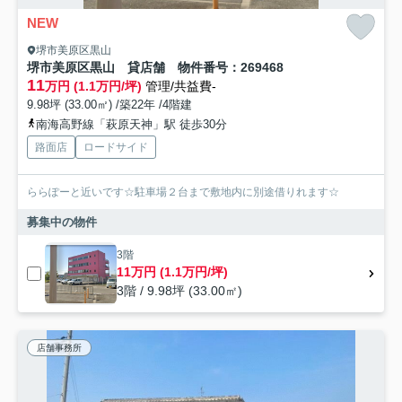
NEW
堺市美原区黒山
堺市美原区黒山 貸店舗 物件番号：269468
11
万円 (1.1万円/坪)
管理/共益費-
9.98坪 (33.00㎡) /築22年 /4階建
南海高野線「萩原天神」駅 徒歩30分
路面店
ロードサイド
ららぽーと近いです☆駐車場２台まで敷地内に別途借りれます☆
募集中の物件
3階
11万円 (1.1万円/坪)
3階 / 9.98坪 (33.00㎡)
店舗事務所