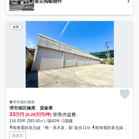
過去掲載物件
倉庫
堺市南区檜尾
堺市南区檜尾 貸倉庫
33
万円 (0.28万円/坪)
管理/共益費-
116.03坪 (383.60㎡) /築42年 /1階建
南海電鉄泉北線「栂・美木多」駅 徒歩11分
南海電鉄泉北線「光明池」駅 徒歩18分
路面店