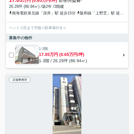
17.05
万円 (0.65万円/坪)
管理/共益費-
26.29坪 (86.94㎡) /築2年 /3階建
南海電鉄泉北線「深井」駅 徒歩15分
阪和線「上野芝」駅 徒歩29分
ペット２匹まで可能☆駐車場付き☆
募集中の物件
1-3階
17.05万円 (0.65万円/坪)
1-3階 / 26.29坪 (86.94㎡)
店舗事務所