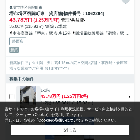
堺市堺区宿院町東
堺市堺区宿院町東 貸店舗[物件番号：1062264]
43.78
万円 (1.25万円/坪)
管理/共益費-
35.06坪 (115.93㎡) /新築 /2階建
南海高野線「堺東」駅 徒歩15分
阪堺電軌阪堺線「宿院」駅 徒歩7分
路面店
新築
新築物件です☆１階・天井高4.15ｍの広々空間♪店舗・事務所・倉庫等
様々な業種でご利用頂けます(*^-^*)
募集中の物件
1-2階
43.78万円 (1.25万円/坪)
1-2階 / 35.06坪 (115.93㎡)
当サイトでは、お客様の当サイト利用状況把握、サービス向上検討を目的と
して、クッキー（Cookie）を使用しています。
詳しくは、当社の
「Cookieの取扱いについて」
をご確認ください。
店舗事務所
閉じる