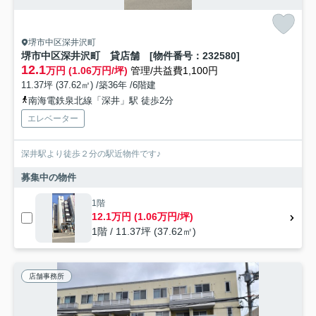
堺市中区深井沢町
堺市中区深井沢町 貸店舗 [物件番号：232580]
12.1
万円 (1.06万円/坪)
管理/共益費1,100円
11.37坪 (37.62㎡) /築36年 /6階建
南海電鉄泉北線「深井」駅 徒歩2分
エレベーター
深井駅より徒歩２分の駅近物件です♪
募集中の物件
1階
12.1万円 (1.06万円/坪)
1階 / 11.37坪 (37.62㎡)
店舗事務所