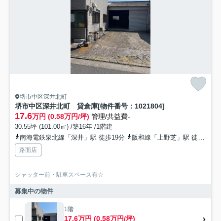
堺市中区深井北町
堺市中区深井北町 貸倉庫[物件番号：1021804]
17.6
万円 (0.58万円/坪)
管理/共益費-
30.55坪 (101.00㎡) /築16年 /1階建
南海電鉄泉北線「深井」駅 徒歩19分
阪和線「上野芝」駅 徒歩23分
路面店
シャッター前・駐車スペース有☆
募集中の物件
1階
17.6万円 (0.58万円/坪)