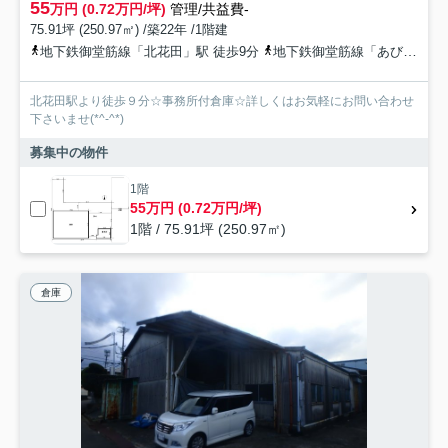
55
万円 (0.72万円/坪)
管理/共益費-
75.91坪 (250.97㎡) /築22年 /1階建
地下鉄御堂筋線「北花田」駅 徒歩9分
地下鉄御堂筋線「あびこ」駅 徒歩18分
北花田駅より徒歩９分☆事務所付倉庫☆詳しくはお気軽にお問い合わせ
下さいませ(*^-^*)
募集中の物件
1階
55万円 (0.72万円/坪)
1階 / 75.91坪 (250.97㎡)
倉庫