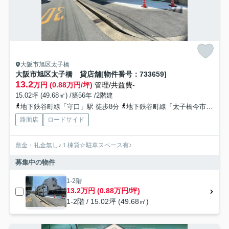
大阪市旭区太子橋
大阪市旭区太子橋 貸店舗[物件番号：733659]
13.2
万円 (0.88万円/坪)
管理/共益費-
15.02坪 (49.68㎡) /築56年 /2階建
地下鉄谷町線「守口」駅 徒歩8分
地下鉄谷町線「太子橋今市」駅 徒歩17分
路面店
ロードサイド
敷金・礼金無し♪１棟貸☆駐車スペース有♪
募集中の物件
1-2階
13.2万円 (0.88万円/坪)
1-2階 / 15.02坪 (49.68㎡)