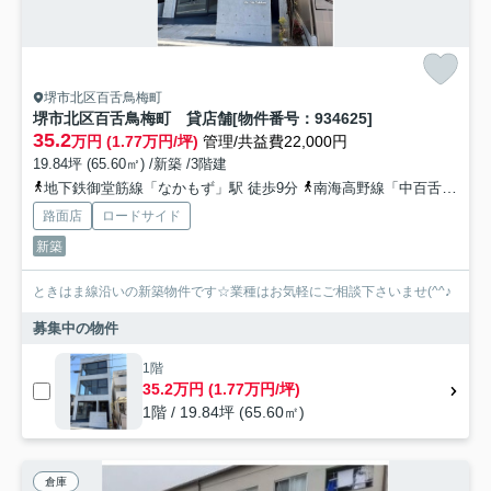
堺市北区百舌鳥梅町
堺市北区百舌鳥梅町 貸店舗[物件番号：934625]
35.2
万円 (1.77万円/坪)
管理/共益費22,000円
19.84坪 (65.60㎡) /新築 /3階建
地下鉄御堂筋線「なかもず」駅 徒歩9分
南海高野線「中百舌鳥」駅 徒歩9分
路面店
ロードサイド
新築
ときはま線沿いの新築物件です☆業種はお気軽にご相談下さいませ(^^♪
募集中の物件
1階
35.2万円 (1.77万円/坪)
1階 / 19.84坪 (65.60㎡)
倉庫