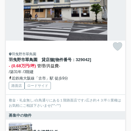
羽曳野市翠鳥園
羽曳野市翠鳥園 貸店舗[物件番号：329042]
- (0.68万円/坪)
管理/共益費-
/築31年 /3階建
近鉄南大阪線「古市」駅 徒歩9分
路面店
ロードサイド
敷金・礼金無し♪白鳥通りにある１階路面店です♪広さ約４３坪☆業種は
お気軽にご相談下さいませ(*^-^*)
募集中の物件