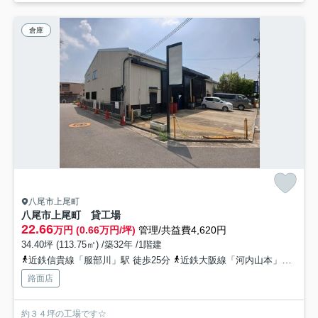
倉庫
八尾市上尾町
八尾市上尾町 貸工場
22.66
万円 (0.66万円/坪)
管理/共益費4,620円
34.40坪 (113.75㎡) /築32年 /1階建
近鉄信貴線「服部川」駅 徒歩25分
近鉄大阪線「河内山本」駅 徒歩28分
路面店
約３４坪の工場です☆