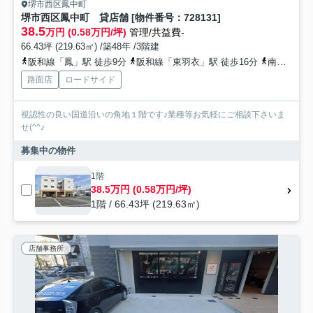
堺市西区鳳中町
堺市西区鳳中町 貸店舗 [物件番号：728131]
38.5
万円 (0.58万円/坪)
管理/共益費-
66.43坪 (219.63㎡) /築48年 /3階建
阪和線「鳳」駅 徒歩9分
阪和線「東羽衣」駅 徒歩16分
南海本線「羽衣」駅 徒歩17分
路面店
ロードサイド
視認性の良い国道沿いの角地１階です♪業種等お気軽にご相談下さいま
せ(^^♪
募集中の物件
1階
38.5万円 (0.58万円/坪)
1階 / 66.43坪 (219.63㎡)
店舗事務所