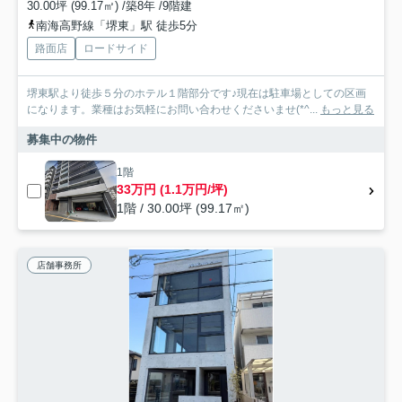
30.00坪 (99.17㎡) /築8年 /9階建
南海高野線「堺東」駅 徒歩5分
路面店
ロードサイド
堺東駅より徒歩５分のホテル１階部分です♪現在は駐車場としての区画
になります。業種はお気軽にお問い合わせくださいませ(*^...
もっと見る
募集中の物件
1階
33万円 (1.1万円/坪)
1階 / 30.00坪 (99.17㎡)
店舗事務所