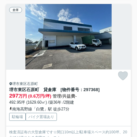
倉庫
堺市東区石原町
堺市東区石原町 貸倉庫 [物件番号：297368]
297
万円 (0.6万円/坪)
管理/共益費-
492.95坪 (1629.60㎡) /築36年 /2階建
南海高野線「白鷺」駅 徒歩27分
駐輪場
バイク置場あり
検査済証有の大型倉庫です☆間口10m以上!駐車場スペース約100坪、20