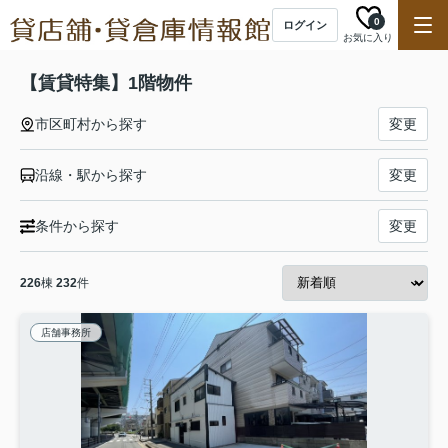
0
ログイン
お気に入り
【賃貸特集】1階物件
市区町村から探す
変更
沿線・駅から探す
変更
条件から探す
変更
226
棟
232
件
店舗事務所