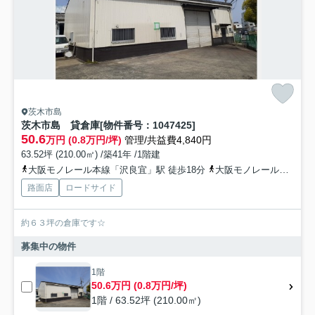
茨木市島
茨木市島 貸倉庫[物件番号：1047425]
50.6
万円 (0.8万円/坪)
管理/共益費4,840円
63.52坪 (210.00㎡) /築41年 /1階建
大阪モノレール本線「沢良宜」駅 徒歩18分
大阪モノレール本線「摂津」駅 徒歩20分
路面店
ロードサイド
約６３坪の倉庫です☆
募集中の物件
1階
50.6万円 (0.8万円/坪)
1階 / 63.52坪 (210.00㎡)