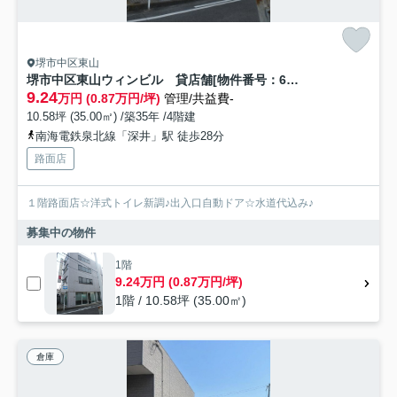
堺市中区東山
堺市中区東山ウィンビル 貸店舗[物件番号：688782]
9.24
万円 (0.87万円/坪)
管理/共益費-
10.58坪 (35.00㎡) /築35年 /4階建
南海電鉄泉北線「深井」駅 徒歩28分
路面店
１階路面店☆洋式トイレ新調♪出入口自動ドア☆水道代込み♪
募集中の物件
1階
9.24万円 (0.87万円/坪)
1階 / 10.58坪 (35.00㎡)
倉庫