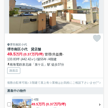
堺市南区小代
堺市南区小代 貸店舗
49.5
万円 (0.37万円/坪)
管理/共益費-
133.83坪 (442.42㎡) /築55年 /4階建
南海電鉄泉北線「泉ケ丘」駅 徒歩37分
路面店
複数台駐車可能♪３階建て屋上有☆業種はお気軽にご相談下さいませ(^^♪
募集中の物件
1-4階
49.5万円 (0.37万円/坪)