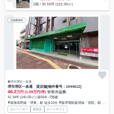
1階 / 30.55坪 (101.00㎡)
店舗事務所
堺市堺区一条通
堺市堺区一条通 貸店舗[物件番号：1044612]
46.2
万円 (1.09万円/坪)
管理/共益費-
42.34坪 (140.00㎡) /築56年 /7階建
南海高野線「堺東」駅 徒歩10分
阪堺電軌阪堺線「宿院」駅 徒歩15分
エレベーター
路面店
ロードサイド