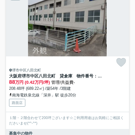
堺市中区八田北町
大阪府堺市中区八田北町 貸倉庫 物件番号：224593
88
万円 (0.42万円/坪)
管理/共益費-
208.48坪 (689.22㎡) /築54年 /3階建
南海電鉄泉北線「深井」駅 徒歩20分
路面店
１階・２階合わせて200坪ございます☆ご利用用途はお気軽にご相談く
ださいませ(*^-^*)
募集中の物件