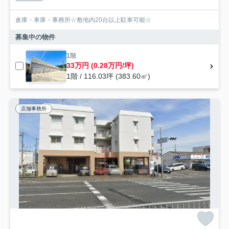
倉庫・車庫・事務所☆敷地内20台以上駐車可能☆
募集中の物件
1階
33万円 (0.28万円/坪)
1階 / 116.03坪 (383.60㎡)
店舗事務所