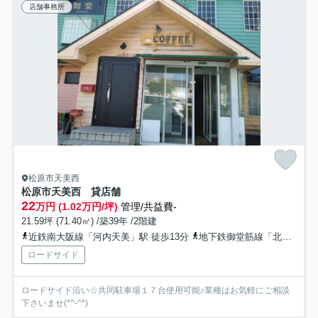
店舗事務所
松原市天美西
松原市天美西 貸店舗
22
万円 (1.02万円/坪)
管理/共益費-
21.59坪 (71.40㎡) /築39年 /2階建
近鉄南大阪線「河内天美」駅 徒歩13分
地下鉄御堂筋線「北花田」駅 徒歩23分
ロードサイド
ロードサイド沿い☆共同駐車場１７台使用可能♪業種はお気軽にご相談
下さいませ(*^-^*)