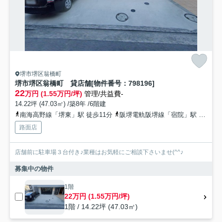
堺市堺区翁橋町
堺市堺区翁橋町 貸店舗[物件番号：798196]
22
万円 (1.55万円/坪)
管理/共益費-
14.22坪 (47.03㎡) /築8年 /6階建
南海高野線「堺東」駅 徒歩11分
阪堺電軌阪堺線「宿院」駅 徒歩9分
路面店
店舗前に駐車場３台付き♪業種はお気軽にご相談下さいませ(^^♪
募集中の物件
1階
22万円 (1.55万円/坪)
1階 / 14.22坪 (47.03㎡)