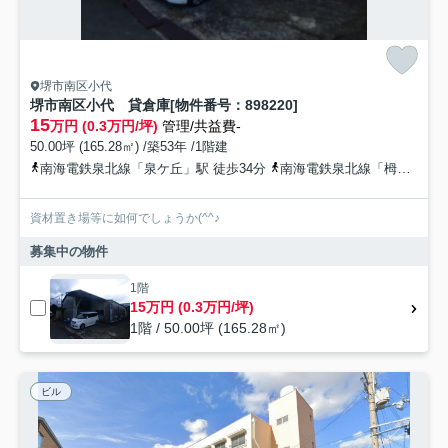
堺市南区小代
堺市南区小代 貸倉庫[物件番号：898220]
15
万円 (0.3万円/坪)
管理/共益費-
50.00坪 (165.28㎡) /築53年 /1階建
南海電鉄泉北線「泉ケ丘」駅 徒歩34分
南海電鉄泉北線「栂・美木多」駅 徒歩35分
資材置き場等に如何でしょうか(^^♪
募集中の物件
1階
15万円 (0.3万円/坪)
1階 / 50.00坪 (165.28㎡)
ビル