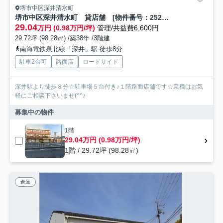
堺市中区深井清水町
堺市中区深井清水町 貸店舗 [物件番号：252035]
29.04
万円 (0.98万円/坪)
管理/共益費6,600円
29.72坪 (98.28㎡) /築38年 /3階建
南海電鉄泉北線「深井」駅 徒歩8分
駐車2台可
路面店
ロードサイド
深井駅より徒歩８分☆駐車場５台付き♪１階路面店舗です☆業種はお気
軽にご相談下さいませ(^^♪
募集中の物件
1階
29.04万円 (0.98万円/坪)
1階 / 29.72坪 (98.28㎡)
倉庫